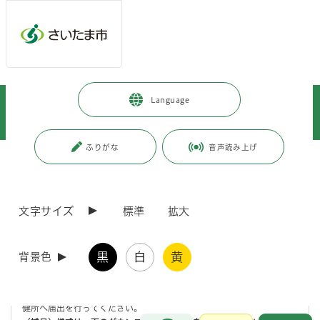
メインメニューへ移動
フッターへ移動します
メインメニューをスキップして本文へ移動
トップページ
>
健康・医療・福祉
>
食品・衛生
>
食品衛生
>
Language
食品関係営業の手続き等
>
変更等の手続き
>
食品等を取り扱う施設の変更等の届出について
ふりがな
音声読み上げ
ページの本文です。
更新日付：2025年12月4日 / ページ番号：C002436
食品等を取り扱う施設の変更等の届出について
文字サイズ
標準
拡大
食品等を取り扱う施設の届出事項変更等の手続きについ
て
黒
白
黄
背景色
許可営業者の方で、申請・届出事項に変更があった場合には速やかに保
健所へ届出を行ってください。
お問合せ
メインメニューです。