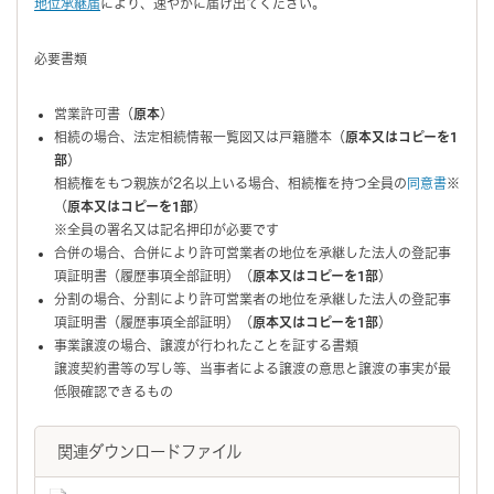
地位承継届
により、速やかに届け出てください。
必要書類
営業許可書（
原本
）
相続の場合、法定相続情報一覧図又は戸籍謄本（
原本又はコピーを1
部
）
相続権をもつ親族が2名以上いる場合、相続権を持つ全員の
同意書
※
（
原本又はコピーを1部
）
※全員の署名又は記名押印が必要です
合併の場合、合併により許可営業者の地位を承継した法人の登記事
項証明書（履歴事項全部証明）（
原本又はコピーを1部
）
分割の場合、分割により許可営業者の地位を承継した法人の登記事
項証明書（履歴事項全部証明）（
原本又はコピーを1部
）
事業譲渡の場合、譲渡が行われたことを証する書類
譲渡契約書等の写し等、当事者による譲渡の意思と譲渡の事実が最
低限確認できるもの
関連ダウンロードファイル