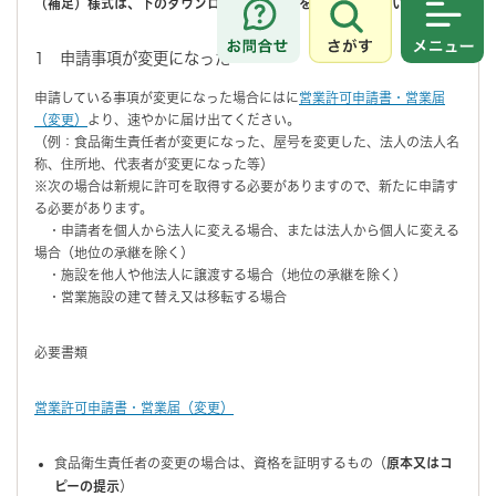
（補足）様式は、下のダウンロードファイルをご利用ください。
さがす
メニュ
1 申請事項が変更になった
申請している事項が変更になった場合にはに
営業許可申請書・営業届
（変更）
より、速やかに届け出てください。
（例：食品衛生責任者が変更になった、屋号を変更した、法人の法人名
称、住所地、代表者が変更になった等）
※次の場合は新規に許可を取得する必要がありますので、新たに申請す
る必要があります。
・申請者を個人から法人に変える場合、または法人から個人に変える
場合（地位の承継を除く）
・施設を他人や他法人に譲渡する場合（地位の承継を除く）
・営業施設の建て替え又は移転する場合
必要書類
営業許可申請書・営業届（変更）
食品衛生責任者の変更の場合は、資格を証明するもの（
原本又はコ
ピーの提示
）