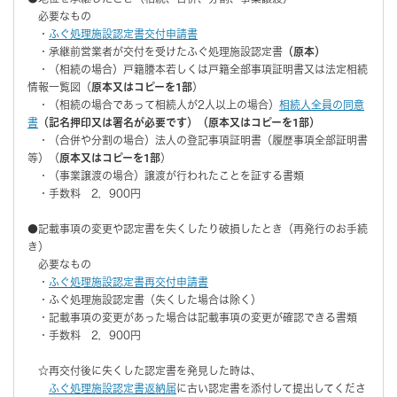
必要なもの
・
ふぐ処理施設認定書交付申請書
・承継前営業者が交付を受けたふぐ処理施設認定書
（原本）
・（相続の場合）戸籍謄本若しくは戸籍全部事項証明書又は法定相続
情報一覧図（
原本又はコピーを1部
）
・（相続の場合であって相続人が2人以上の場合）
相続人全員の同意
書
（記名押印又は署名が必要です）（
原本又はコピーを1部
）
・（合併や分割の場合）法人の登記事項証明書（履歴事項全部証明書
等）（
原本又はコピーを1部
）
・（事業譲渡の場合）譲渡が行われたことを証する書類
・手数料 2，900円
●記載事項の変更や認定書を失くしたり破損したとき（再発行のお手続
き）
必要なもの
・
ふぐ処理施設認定書再交付申請書
・ふぐ処理施設認定書（失くした場合は除く）
・記載事項の変更があった場合は記載事項の変更が確認できる書類
・手数料 2，900円
☆再交付後に失くした認定書を発見した時は、
ふぐ処理施設認定書返納届
に古い認定書を添付して提出してくださ