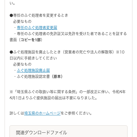
い。
●専任のふぐ処理者を変更するとき
必要なもの
・
専任のふぐ処理者変更届
・専任のふぐ処理者の免許証又は免許を受けた者であることを証する
書面（
コピーを1部
）
●ふぐ処理施設を廃止したとき（営業者の死亡や法人の解散等）※10
日以内に手続きしてください
必要なもの
・
ふぐ処理施設廃止届
・ふぐ処理施設認定書
（原本）
※「埼玉県ふぐの取扱い等に関する条例」の一部改正に伴い、令和4年
4月1日よりふぐ提供施設の届出は不要になりました。
詳しくは
埼玉県のホームページ
をご参照ください。
関連ダウンロードファイル