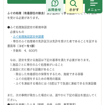
さがす
メニュ
ふぐの処理（有毒部位の除去）及び提供ができる施設
のことです。認定
を受ける必要があります。
●ふぐ処理施設認定の新規申請
必要なもの
・
ふぐ処理施設認定申請書
・専任のふぐ処理者の免許証又は免許を受けた者であることを証する
書面等（
コピーを1部
）
・手数料 4，600円
なお、認定を受ける施設は下記の基準を満たす必要があります。
1.施設ごとに専任のふぐ処理者がいること
2.施設に次に掲げる設備があること
・除去した有毒部位の保管をするため、施錠できる容器
・ふぐの処理をするための専用の器具
・ふぐを凍結する場合には-18度以下で急速に凍結できる冷凍設備
また、次の事柄が発生した場合には、速やかに下記の届出を提出してく
ださい。
●地位を承継したとき（相続、合併、分割、事業譲渡）