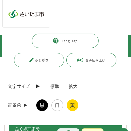
メインメニューへ移動
フッターへ移動します
メインメニューをスキップして本文へ移動
トップページ
>
健康・医療・福祉
>
食品・衛生
>
食品衛生
>
Language
食品関係営業の手続き等
>
許可申請・営業届出の手続き
>
ふぐを取り扱う施設等について
ふりがな
音声読み上げ
ページの本文です。
更新日付：2025年12月4日 / ページ番号：C043256
ふぐを取り扱う施設等について
文字サイズ
標準
拡大
ふぐの取り扱いは「埼玉県ふぐの取扱い等に関する条例」で規制されて
います。
黒
白
黄
背景色
除毒されていないふぐの加工調理や販売を行う施設は、ふぐ処理施設の
認定を受けてください。
ふぐ処理施設
お問合せ
メインメニューです。