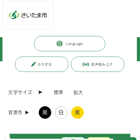
メインメニューへ移動
フッターへ移動します
メインメニューをスキップして本文へ移動
トップページ
>
健康・医療・福祉
>
食品・衛生
>
食品衛生
>
Language
食品関係営業の手続き等
>
許可申請・営業届出の手続き
>
食品等を取り扱う施設の営業許可について
ふりがな
音声読み上げ
ページの本文です。
更新日付：2025年12月4日 / ページ番号：C000098
食品等を取り扱う施設の営業許可について
文字サイズ
標準
拡大
食品衛生法によって定められた飲食店などの施設を営業される方は、
営業許可の申請をして許可を得なければ営業をすることはできません。
黒
白
黄
背景色
営業許可の申請は以下のような流れになります。
1 営業施設の図面による相談
お問合せ
メインメニューです。