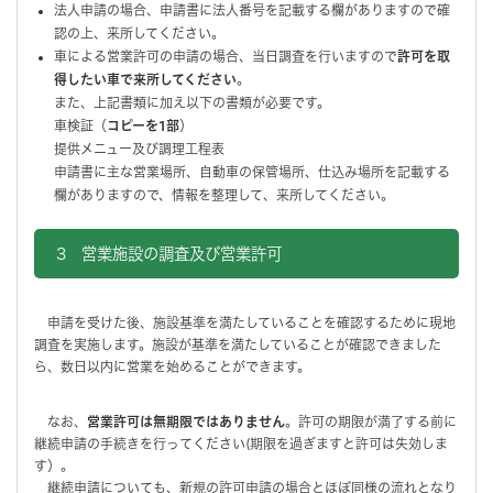
法人申請の場合、申請書に法人番号を記載する欄がありますので確
認の上、来所してください。
車による営業許可の申請の場合、当日調査を行いますので
許可を取
得したい車で来所してください
。
また、上記書類に加え以下の書類が必要です。
車検証（
コピーを1部
）
提供メニュー及び調理工程表
申請書に主な営業場所、自動車の保管場所、仕込み場所を記載する
欄がありますので、情報を整理して、来所してください。
3 営業施設の調査及び営業許可
申請を受けた後、施設基準を満たしていることを確認するために現地
調査を実施します。施設が基準を満たしていることが確認できました
ら、数日以内に営業を始めることができます。
なお、
営業許可は無期限ではありません
。許可の期限が満了する前に
継続申請の手続きを行ってください(期限を過ぎますと許可は失効しま
す）。
継続申請についても、新規の許可申請の場合とほぼ同様の流れとなり