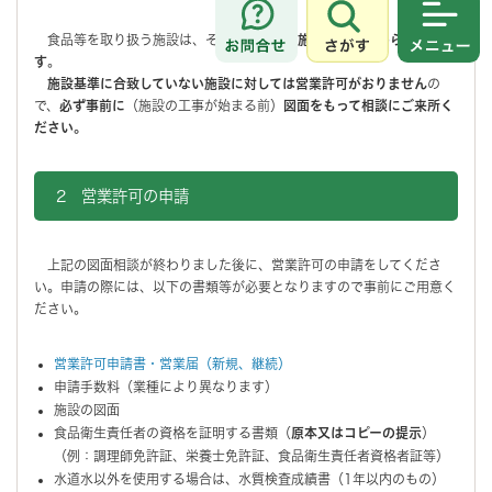
さがす
メニュ
食品等を取り扱う施設は、その
業種ごとに施設基準が定められていま
す
。
施設基準に合致していない施設に対しては営業許可がおりません
の
で、
必ず事前に
（施設の工事が始まる前）
図面をもって相談にご来所く
ださい。
2 営業許可の申請
上記の図面相談が終わりました後に、営業許可の申請をしてくださ
い。申請の際には、以下の書類等が必要となりますので事前にご用意く
ださい。
営業許可申請書・営業届（新規、継続）
申請手数料（業種により異なります）
施設の図面
食品衛生責任者の資格を証明する書類（
原本又はコピーの提示
）
（例：調理師免許証、栄養士免許証、食品衛生責任者資格者証等）
水道水以外を使用する場合は、水質検査成績書（1年以内のもの）