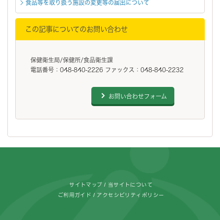
食品等を取り扱う施設の変更等の届出について
この記事についてのお問い合わせ
保健衛生局/保健所/食品衛生課
電話番号：048-840-2226 ファックス：048-840-2232
お問い合わせフォーム
フッターです。
サイトマップ
当サイトについて
ご利用ガイド
アクセシビリティポリシー