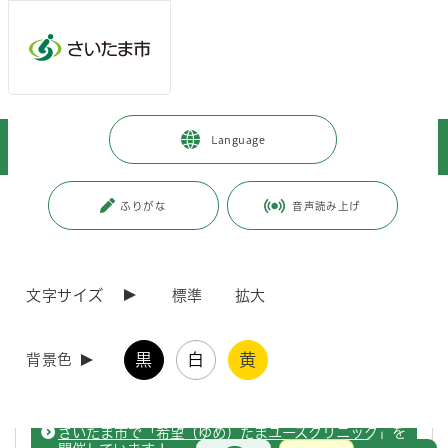
ページの本文です。
メインメニューへ移動
フッターへ移動します
メインメニューをスキップして本文へ移動
トップページ
>
健康・医療・福祉
>
健康・医療
>
Language
健康に関すること
>
健康づくりに関する情報
ページ番号：J005046
ふりがな
音声読み上げ
健康づくりに関する情報
文字サイズ
標準
拡大
第38回埼玉県「目の愛護デー」
黒
白
黄
背景色
目の健康講座等を実施します。
さいたま市で「希望（ゆめ）たまユースクリニック」を
お問合せ
メインメニューです。