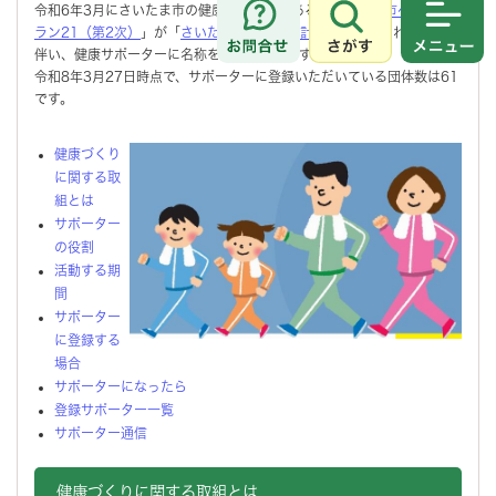
令和6年3月にさいたま市の健康増進計画である「
さいたま市ヘルスプ
ラン21（第2次）
」が「
さいたま市健康増進計画
」に改定されたことに
さがす
メニュ
伴い、健康サポーターに名称を変更しています。
令和8年3月27日時点で、サポーターに登録いただいている団体数は61
です。
健康づくり
に関する取
組とは
サポーター
の役割
活動する期
間
サポーター
に登録する
場合
サポーターになったら
登録サポーター一覧
サポーター通信
健康づくりに関する取組とは