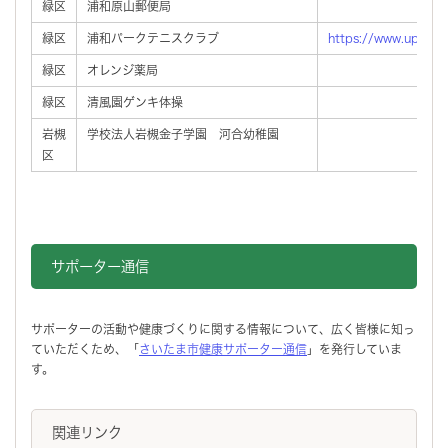
緑区
浦和原山郵便局
緑区
浦和パークテニスクラブ
https://www.uptc.jp
緑区
オレンジ薬局
緑区
清風園ゲンキ体操
岩槻
学校法人岩槻金子学園 河合幼稚園
区
サポーター通信
サポーターの活動や健康づくりに関する情報について、広く皆様に知っ
ていただくため、「
さいたま市健康サポーター通信
」を発行していま
す。
関連リンク