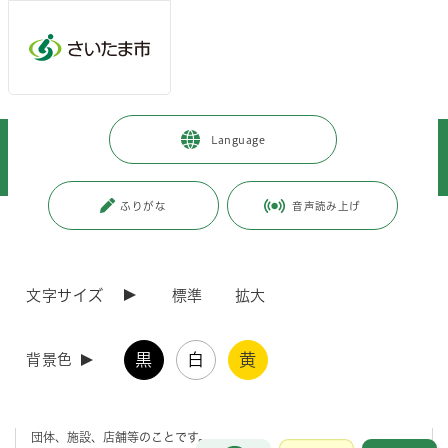
メインメニューへ移動
フッターへ移動します
メインメニューをスキップして本文へ移動
トップページ
>
健康・医療・福祉
>
健康・医療
>
Language
健康に関すること
>
健康づくりに関する情報
>
さいたま市健康サポーター（旧：さいたま市ヘルスプラン21サポーター）
ふりがな
音声読み上げ
ページの本文です。
更新日付：2026年5月25日 / ページ番号：C001593
さいたま市健康サポーター（旧：さいたま市ヘルス
プラン21サポーター）
文字サイズ
標準
拡大
さいたま市健康サポーターとは
黒
白
黄
背景色
健康づくりに関する取組について実践し、健康づくりの輪を拡げていく
団体、施設、店舗等のことです。
お問合せ
メインメニューです。