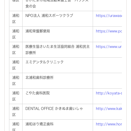
食の会
浦和
NPO法人 浦和スポーツクラブ
https://urawasc.org
区
浦和
浦和常盤郵便局
https://www.post.ja
区
浦和
医療生協さいたま生活協同組合 浦和民主
https://www.urasin.
区
診療所
浦和
エミデンタルクリニック
区
浦和
北浦和歯科診療所
区
浦和
こやた歯科医院
http://koyata-shika.
区
浦和
DENTAL OFFICE かきぬま歯いしゃ
http://www.kakinum
区
浦和
浦和ほり矯正歯科
http://www.horishika
区