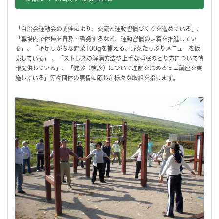
「自治会運動会の開催により、交流と運動習慣づくりを進めている」、
「職場内で体操を普及・啓発するなど、運動習慣の定着を推進してい
る」、「不足しがちな野菜100gを補える、野菜たっぷりメニューを販
売している」 、「ストレスの解消方法や上手な睡眠のとり方について情
報提供している」、「健診（検診）について理解を深めるミニ講座を実
施している」等々団体の実情に応じた様々な取組を指します。