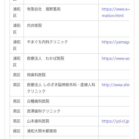
浦和
有限会社 堀野薬局
https://www.e-class
区
mation.html
浦和
向井医院
区
浦和
やまぐち内科クリニック
https://yamaguchi-
区
浦和
医療法人 わかば医院
https://www.wakaba
区
南区
岡歯科医院
南区
医療法人 しのざき脳神経外科・産婦人科
http://www.shinozak
クリニック
南区
白幡歯科医院
南区
西澤歯科クリニック
南区
山本歯科医院
https://yd-cl.jp
緑区
浦和大間木郵便局