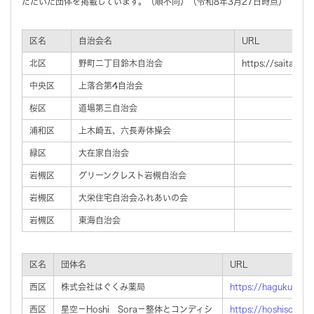
ただいた団体を掲載しています。（順不同）（令和8年3月27日時点）
区名
自治会名
URL
北区
野町二丁目鈴木自治会
https://saitama-
中央区
上落合第4自治会
桜区
道場第三自治会
浦和区
上木崎五、六長寿体操会
緑区
大在家自治会
岩槻区
グリーンクレスト岩槻自治会
岩槻区
大栄住宅自治会ふれあいの会
岩槻区
東海自治会
区名
団体名
URL
西区
株式会社はぐくみ薬局
https://hagukumi.si
西区
星空－Hoshi Sora－整体とコンディシ
https://hoshisora-co