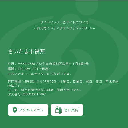
フッターです。
サイトマップ
当サイトについて
ご利用ガイド
アクセシビリティポリシー
さいたま市役所
住所：〒330-9588 さいたま市浦和区常盤六丁目4番4号
電話：048-829-1111（代表）
※さいたまコールセンターにつながります。
開庁時間：8時30分から17時15分（土曜日、日曜日、祝日、休日、年末年始
を除く）
※一部、開庁時間が異なる組織、施設があります。
法人番号 2000020111007
アクセスマップ
窓口案内