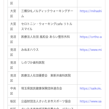
区
大宮
三橋SHLノルディックウォーキングチー
https://mihashi-shl.
区
ム
大宮
セロトニン・ウォーキングcafe リトル
区
スマイル
見沼
医療法人社団 風和会 あらい整形外科
https://ortho-arai.
区
見沼
みぬまハウス
https://www.minuma
区
見沼
しのづか歯科医院
区
見沼
医療法人社団優愛会 東新井歯科医院
区
中央
埼玉県国民健康保険団体連合会
https://saikokuhoren
区
桜区
公益財団法人さいたま市スポーツ協会
https://www.saitamac
桜区
さいたま市地域活動栄養士会 バランス