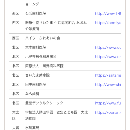
ョニング
西区
石浜歯科医院
http://www.1480den
西区
医療生協さいたま 生活協同組合 おおみ
https://oomiya.info
や診療所
西区
ハイツ ふれあいの会
北区
大木歯科医院
https://www.ooki-s
北区
小野整形外科皮膚科
https://www.onoseik
北区
医療法人 黒澤歯科医院
北区
さいたま助産院
https://saitamajosa
北区
田中歯科医院
http://www.whiteno
北区
なら歯科
北区
雙葉デンタルクリニック
https://www.futabad
大宮
学校法人勝田学園 認定こども園 大成
https://oonari.ed.jp
区
幼稚園
大宮
氷川薬局