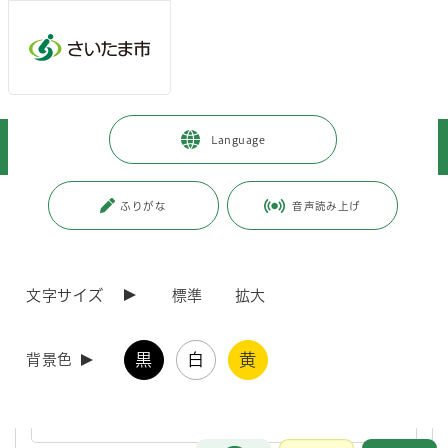
ページの本文です。
メインメニューへ移動
フッターへ移動します
メインメニューをスキップして本文へ移動
トップページ
>
健康・医療・福祉
>
健康・医療
>
Language
健康に関すること
>
国民健康保険
ページ番号：J000198
ふりがな
音声読み上げ
国民健康保険
文字サイズ
標準
拡大
健診結果をご提供いただいた方にプレゼント
黒
白
黄
背景色
さいたま市国民健康保険加入の40歳から74歳までの方で、「職場
での健診」「全額負担での人間ドック」等を受診された方へ、健診
結果の提供をお願いしています。
お問合せ
メインメニューです。