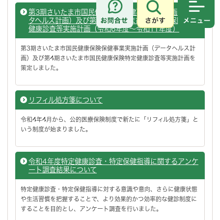
第3期さいたま市国民健康保険保健事業実施計画（デー
さがす
メニュ
タヘルス計画）及び第4期さいたま市国民健康保険特定
健康診査等実施計画（令和6年度～令和11年度）
第3期さいたま市国民健康保険保健事業実施計画（データヘルス計
画）及び第4期さいたま市国民健康保険特定健康診査等実施計画を
策定しました。
リフィル処方箋について
令和4年4月から、公的医療保険制度で新たに「リフィル処方箋」と
いう制度が始まりました。
令和4年度特定健康診査・特定保健指導に関するアンケ
ート調査結果について
特定健康診査・特定保健指導に対する意識や意向、さらに健康状態
や生活習慣を把握することで、より効果的かつ効率的な健診制度に
することを目的とし、アンケート調査を行いました。