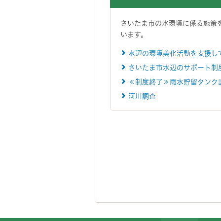
さいたま市の水環境に係る施策
います。
水辺の環境美化活動を支援し
さいたま市水辺のサポート制
≪制度終了≫雨水貯留タンク
河川調査
フッターです。