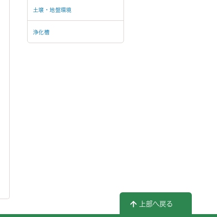
土壌・地盤環境
浄化槽
上部へ戻る