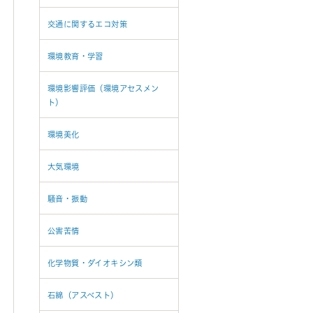
交通に関するエコ対策
環境教育・学習
環境影響評価（環境アセスメン
ト）
環境美化
大気環境
騒音・振動
公害苦情
化学物質・ダイオキシン類
石綿（アスベスト）