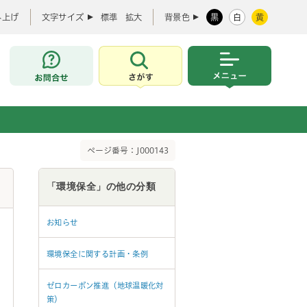
み上げ
文字サイズ
標準
拡大
背景色
黒
白
黄
お問合せ
さがす
メニュー
ページ番号：J000143
「環境保全」の他の分類
お知らせ
環境保全に関する計画・条例
ゼロカーボン推進（地球温暖化対
策）