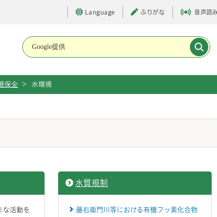
Language
ふりがな
音声読
メインメニューです。
境保全
>
水環境
水質規制
まな活動を
藤右衛門川等における有機フッ素化合物