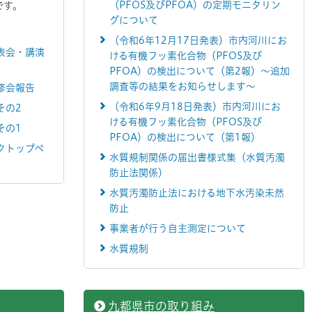
（PFOS及びPFOA）の定期モニタリン
です。
グについて
（令和6年12月17日発表）市内河川にお
表会・講演
ける有機フッ素化合物（PFOS及び
PFOA）の検出について（第2報）～追加
調査等の結果をお知らせします～
修会報告
（令和6年9月18日発表）市内河川にお
その2
ける有機フッ素化合物（PFOS及び
その1
PFOA）の検出について（第1報）
クトップペ
水質規制関係の届出書様式集（水質汚濁
防止法関係）
水質汚濁防止法における地下水汚染未然
防止
事業者が行う自主測定について
水質規制
九都県市の取り組み