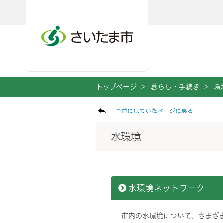
ページの本文です。
メインメニューへ移動
フッターへ移動します
メインメニューをスキップして本文へ移動
トップページ
>
暮らし・手続き
>
環
一つ前に見ていたページに戻る
水環境
水環境ネットワーク
市内の水環境について、さまざ