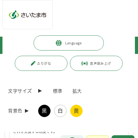
ページの本文です。
メインメニューへ移動
フッターへ移動します
メインメニューをスキップして本文へ移動
トップページ
>
暮らし・手続き
>
環境保全
>
水環境
>
Language
水環境プラン
ページ番号：J003235
ふりがな
音声読み上げ
水環境プラン
文字サイズ
標準
拡大
さいたま市の水環境に係る施策を推進しています。
水辺の環境美化活動を支援しています！
黒
白
黄
背景色
制度の概要自治会、企業、市民団体等の皆様が、河川・遊水地・公
園内などの水辺のサポーターとなり、環境美化活動等を行い、市が
これを支援する制度です。
お問合せ
メインメニューです。