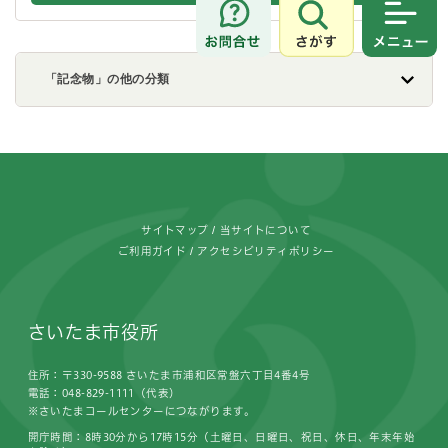
さがす
メニュ
「記念物」の他の分類
フッターです。
サイトマップ
当サイトについて
ご利用ガイド
アクセシビリティポリシー
さいたま市役所
住所：〒330-9588 さいたま市浦和区常盤六丁目4番4号
電話：048-829-1111（代表）
※さいたまコールセンターにつながります。
開庁時間：8時30分から17時15分（土曜日、日曜日、祝日、休日、年末年始