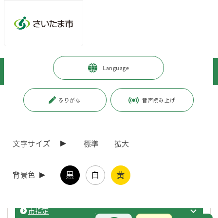
ページの本文です。
メインメニューへ移動
フッターへ移動します
メインメニューをスキップして本文へ移動
トップページ
>
観光・スポーツ・文化
>
文化・芸術
>
文化財
>
Language
指定文化財の紹介
>
記念物
>
天然記念物
ページ番号：J003193
ふりがな
音声読み上げ
天然記念物
文字サイズ
標準
拡大
国指定
天然記
黒
白
黄
背景色
県指定
天然記
市指定
天然記
お問合せ
メインメニューです。