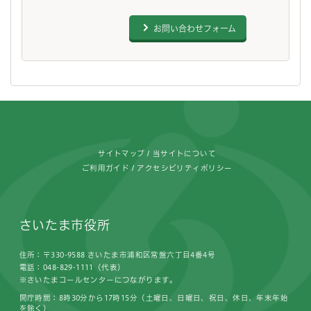
お問い合わせフォーム
フッターです。
サイトマップ
当サイトについて
ご利用ガイド
アクセシビリティポリシー
さいたま市役所
住所：〒330-9588 さいたま市浦和区常盤六丁目4番4号
電話：048-829-1111（代表）
※さいたまコールセンターにつながります。
開庁時間：8時30分から17時15分（土曜日、日曜日、祝日、休日、年末年始
を除く）