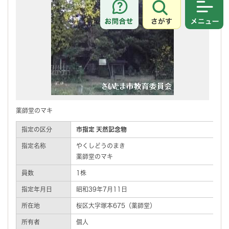
さがす
メニュ
薬師堂のマキ
指定の区分
市指定 天然記念物
指定名称
やくしどうのまき
薬師堂のマキ
員数
1株
指定年月日
昭和39年7月11日
所在地
桜区大字塚本675（薬師堂）
所有者
個人