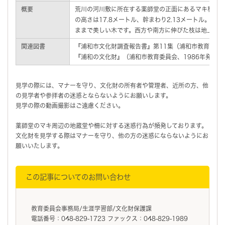
概要
荒川の河川敷に所在する薬師堂の正面にあるマキ科の
の高さは17.8メートル、幹まわり2.13メートル。樹
ままで美しい木です。西方や南方に伸びた枝は地上近く
関連図書
『浦和市文化財調査報告書』第11集（浦和市教育委員会
『浦和の文化財』（浦和市教育委員会、1986年発行）
見学の際には、マナーを守り、文化財の所有者や管理者、近所の方、他
の見学者や参拝者の迷惑とならないようにお願いします。
見学の際の動画撮影はご遠慮ください。
薬師堂のマキ周辺の地蔵堂や柵に対する迷惑行為が頻発しております。
文化財を見学する際はマナーを守り、他の方の迷惑にならないようにお
願いいたします。
この記事についてのお問い合わせ
教育委員会事務局/生涯学習部/文化財保護課
電話番号：048-829-1723 ファックス：048-829-1989