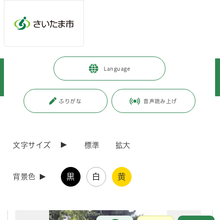
メインメニューへ移動
フッターへ移動します
メインメニューをスキップして本文へ移動
トップページ
>
観光・スポーツ・文化
>
文化・芸術
>
文化財
>
Language
指定文化財の紹介
>
記念物
>
天然記念物
>
市指定
>
文化財紹介 薬師堂のマキ
ふりがな
音声読み上げ
ページの本文です。
更新日付：2024年6月5日 / ページ番号：C000555
文化財紹介 薬師堂のマキ
文字サイズ
標準
拡大
黒
白
黄
背景色
お問合せ
メインメニューです。