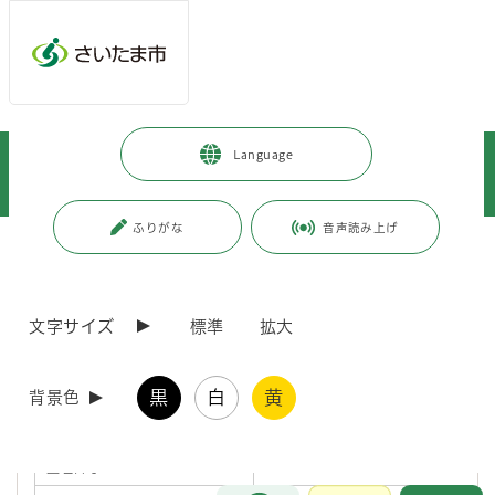
メインメニューへ移動
フッターへ移動します
メインメニューをスキップして本文へ移動
トップページ
>
暮らし・手続き
>
環境保全
>
Language
環境影響評価（環境アセスメント）
>
（仮称）さいたま大宮2プロジェクト 環境影響評価手続状況
ふりがな
音声読み上げ
ページの本文です。
更新日付：2026年6月10日 / ページ番号：C127218
（仮称）さいたま大宮2プロジェクト 環境影響評
価手続状況
文字サイズ
標準
拡大
事業計画の概要
黒
白
黄
背景色
整理番号
18
お問合せ
メインメニューです。