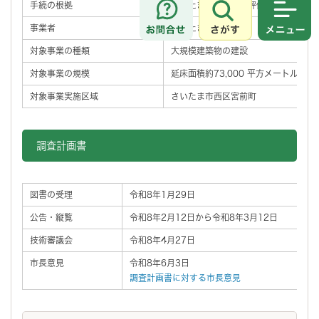
手続の根拠
さいたま市環境影響評価条例
さがす
メニュ
事業者
さいたま市
対象事業の種類
大規模建築物の建設
対象事業の規模
延床面積約73,000 平方メートル
対象事業実施区域
さいたま市西区宮前町
調査計画書
図書の受理
令和8年1月29日
公告・縦覧
令和8年2月12日から令和8年3月12日
技術審議会
令和8年4月27日
市長意見
令和8年6月3日
調査計画書に対する市長意見