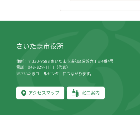
フッターです。
さいたま市役所
住所：〒330-9588 さいたま市浦和区常盤六丁目4番4号
電話：048-829-1111（代表）
※さいたまコールセンターにつながります。
アクセスマップ
窓口案内