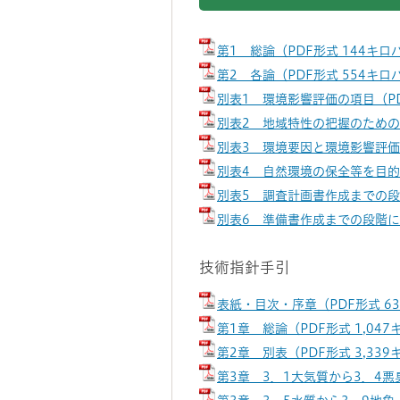
第1 総論（PDF形式 144キロ
第2 各論（PDF形式 554キロ
別表1 環境影響評価の項目（PD
別表2 地域特性の把握のための
別表3 環境要因と環境影響評価
別表4 自然環境の保全等を目的
別表5 調査計画書作成までの段
別表6 準備書作成までの段階に
技術指針手引
表紙・目次・序章（PDF形式 6
第1章 総論（PDF形式 1,04
第2章 別表（PDF形式 3,33
第3章 3．1大気質から3．4悪臭