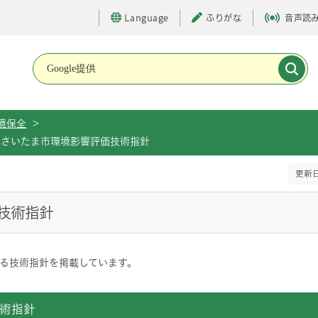
Language
ふりがな
音声読
メインメニューです。
境保全
>
さいたま市環境影響評価技術指針
更新日
技術指針
る技術指針を掲載しています。
術指針