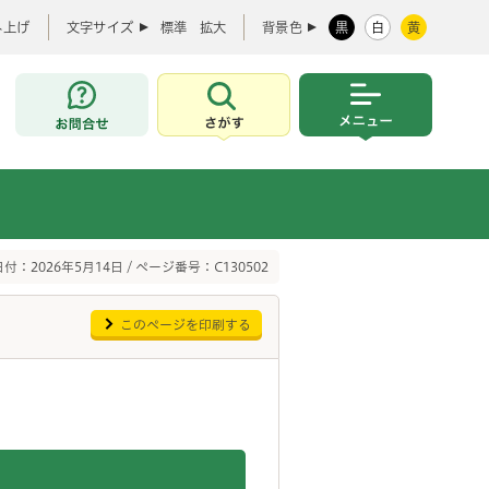
み上げ
文字サイズ
標準
拡大
背景色
黒
白
黄
お問合せ
さがす
メニュー
付：2026年5月14日 / ページ番号：C130502
このページを印刷する