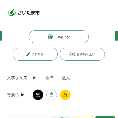
ページの本文です。
メインメニューへ移動
フッターへ移動します
メインメニューをスキップして本文へ移動
トップページ
>
子育て・教育
>
教育
>
教育相談
Language
ページ番号：J000231
ふりがな
音声読み上げ
教育相談
文字サイズ
標準
拡大
「潤いファイル」について
このファイルは、ライフステージ全般にわたり、一貫した継続的な
黒
白
黄
背景色
支援を受けるために、本人・保護者や支援機関（教育、医療、福
祉、保健、労働など）が相互に本人への支援状況に関する情報を共
有し、必要な連携を図るためのツールです。
お問合せ
メインメニューです。