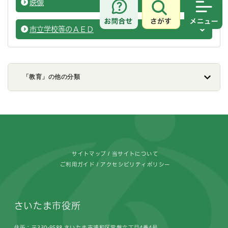
映像
ASUK
さがす
メニュ
市立学校等のＡＥＤ
ASUK
「教育」の他の分類
フッターです。
サイトマップ
当サイトについて
ご利用ガイド
アクセシビリティポリシー
さいたま市役所
住所：〒330-9588 さいたま市浦和区常盤六丁目4番4号