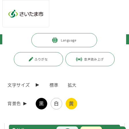
ページの本文です。
メインメニューへ移動
フッターへ移動します
メインメニューをスキップして本文へ移動
トップページ
>
子育て・教育
>
教育
>
ASUKAモデル
Language
ページ番号：J003848
ふりがな
音声読み上げ
ASUKAモデル
目の前で誰かが突然倒れた時、迷わず落ち着いて迅速に対応するための
文字サイズ
標準
拡大
研修用テキストです。
概要
ASUK
黒
白
黄
背景色
冊子
ASUK
お問合せ
メインメニューです。