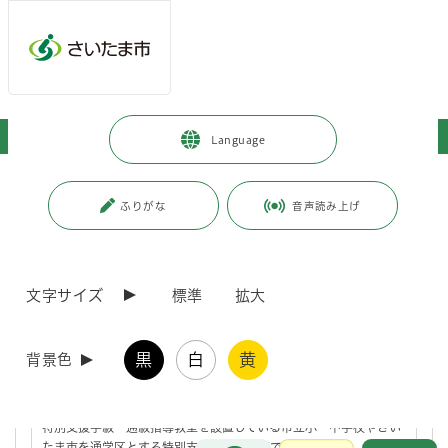
メインメニューへ移動
フッターへ移動します
メインメニューをスキップして本文へ移動
トップページ
>
子育て・教育
>
教育
>
特別支援教育
Language
ページの本文です。
ページ番号：J005568
ふりがな
音声読み上げ
文字サイズ
標準
拡大
特別支援教育
黒
白
黄
背景色
特別支援学級・通級指導教室・特別支援学校
特別支援学級・通級指導教室を設置している市立小・中学校やさい
お問合せ
たま市を通学区とする特別支援学校の一覧です。
メインメニューです。