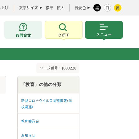
み上げ
文字サイズ
標準
拡大
背景色
黒
白
黄
お問合せ
さがす
メニュー
ページ番号：J000228
「教育」の他の分類
新型コロナウイルス関連情報(学
校関連)
教育委員会
お知らせ