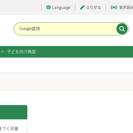
Language
ふりがな
音声読
メインメニューです。
>
子ども向け施設
基づく児童