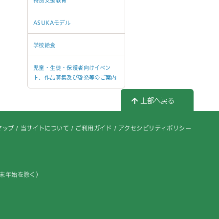
特別支援教育
ASUKAモデル
学校給食
児童・生徒・保護者向けイベン
ト、作品募集及び啓発等のご案内
上部へ戻る
マップ
当サイトについて
ご利用ガイド
アクセシビリティポリシー
年末年始を除く）