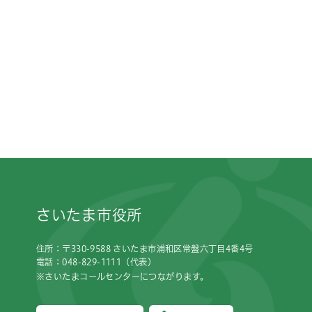
フッターです。
さいたま市役所
住所：〒330-9588 さいたま市浦和区常盤六丁目4番4号
電話：048-829-1111（代表）
※さいたまコールセンターにつながります。