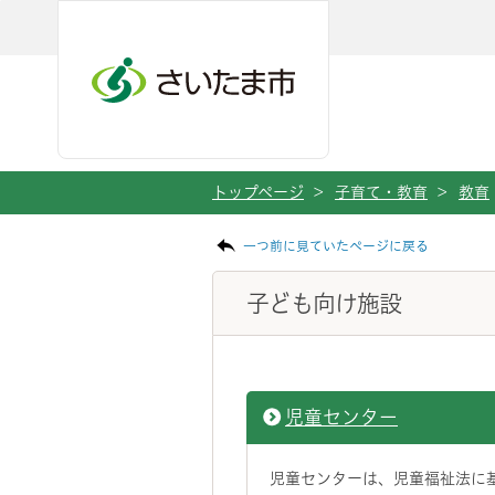
ページの本文です。
メインメニューへ移動
フッターへ移動します
メインメニューをスキップして本文へ移動
トップページ
>
子育て・教育
>
教育
一つ前に見ていたページに戻る
子ども向け施設
児童センター
児童センターは、児童福祉法に