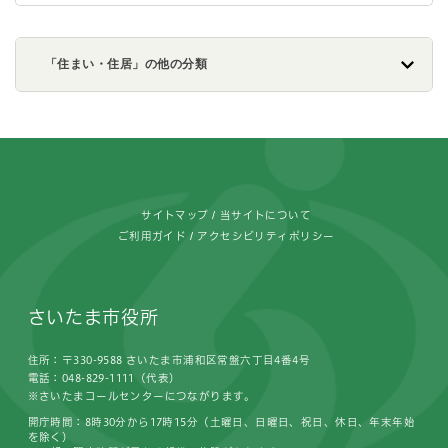
「住まい・住居」の他の分類
フッターです。
サイトマップ
当サイトについて
ご利用ガイド
アクセシビリティポリシー
さいたま市役所
住所：〒330-9588 さいたま市浦和区常盤六丁目4番4号
電話：048-829-1111（代表）
※さいたまコールセンターにつながります。
開庁時間：8時30分から17時15分（土曜日、日曜日、祝日、休日、年末年始
を除く）