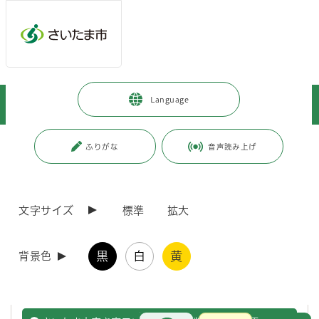
ページの本文です。
メインメニューへ移動
フッターへ移動します
メインメニューをスキップして本文へ移動
トップページ
>
暮らし・手続き
>
住まい・暮らし・相談
>
Language
住まい・住居
>
住まいに関する情報
ページ番号：J000128
ふりがな
音声読み上げ
住まいに関する情報
文字サイズ
標準
拡大
さいたま市既存住宅ガイドブック
黒
白
黄
背景色
「さいたま市既存住宅ガイドブック」は、既存住宅の売買や維持管
理の参考になるポイントや情報をまとめたものです。
お問合せ
メインメニューです。