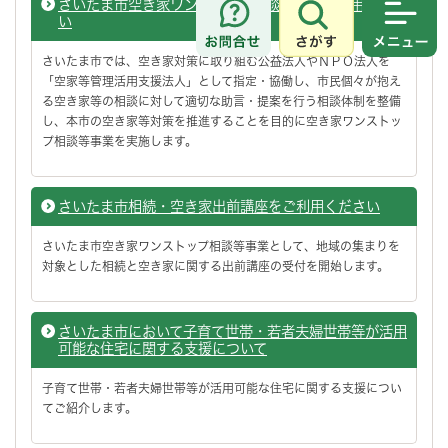
さいたま市空き家ワンストップ相談窓口をご利用くださ
い
さがす
メニュ
さいたま市では、空き家対策に取り組む公益法人やＮＰＯ法人を
「空家等管理活用支援法人」として指定・協働し、市民個々が抱え
る空き家等の相談に対して適切な助言・提案を行う相談体制を整備
し、本市の空き家等対策を推進することを目的に空き家ワンストッ
プ相談等事業を実施します。
さいたま市相続・空き家出前講座をご利用ください
さいたま市空き家ワンストップ相談等事業として、地域の集まりを
対象とした相続と空き家に関する出前講座の受付を開始します。
さいたま市において子育て世帯・若者夫婦世帯等が活用
可能な住宅に関する支援について
子育て世帯・若者夫婦世帯等が活用可能な住宅に関する支援につい
てご紹介します。