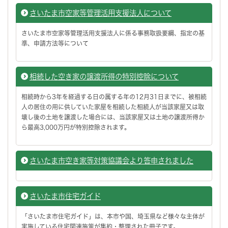
さいたま市空家等管理活用支援法人について
さいたま市空家等管理活用支援法人に係る事務取扱要綱、指定の基
準、申請方法等について
相続した空き家の譲渡所得の特別控除について
相続時から3年を経過する日の属する年の12月31日までに、被相続
人の居住の用に供していた家屋を相続した相続人が当該家屋又は取
壊し後の土地を譲渡した場合には、当該家屋又は土地の譲渡所得か
ら最高3,000万円が特別控除されます。
さいたま市空き家等対策協議会より答申されました
さいたま市住宅ガイド
「さいたま市住宅ガイド」は、本市や国、埼玉県など様々な主体が
実施している住宅関連施策が集約・整理された冊子です。