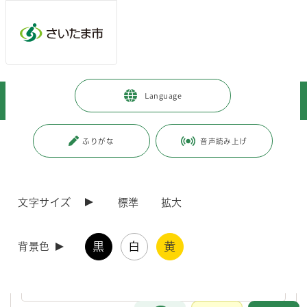
ページの本文です。
メインメニューへ移動
フッターへ移動します
メインメニューをスキップして本文へ移動
トップページ
>
暮らし・手続き
>
住まい・暮らし・相談
>
Language
住まい・住居
>
住宅用家屋証明
ページ番号：J000119
ふりがな
音声読み上げ
住宅用家屋証明
文字サイズ
標準
拡大
「個人が住宅用家屋を新築した場合」の住宅用家屋証明
の必要書類について
黒
白
黄
背景色
「個人が住宅用家屋を新築した場合」の住宅用家屋証明の必要書類
について
お問合せ
メインメニューです。