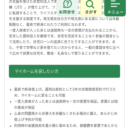
の支援を受けた非営利法人である「一般社団法人移住・住みかえ支援機
構（JTI）」が借り上げて、ファミリー世帯など広い家を必要とする方
さがす
メニュ
に転貸することで、ライフスタイルやライフステージに応じた住みかえ
を支援する制度です。埼玉県在住の方や埼玉県にある家については年齢
制限なく、最長で終身にわたりご利用になれます。
一度入居者が入ったあとは退居時も一定の家賃が支払われることから、
安定した賃料収入を確保でき、自宅を売却することなく老後の資金とし
て活用したり、住宅ローンの返済に充てたりすることができます。ま
た、子育て世帯など家を借りたい方からすると、一般の賃貸住宅に比べ
て広めで良質な住宅を、敷金・礼金なしで借りることができます。
マイホームを貸したい方
最長で終身借上げ。運用は原則として3年の定期借家契約で行うた
め、マイホームに戻ることも可能
一度入居者が入ったあとは退居時も一定の家賃を保証。家賃には国
の基金が保証
心身の問題等から住替えを余儀なくされる場合に備え、あらかじめ
借上げ予約が可能
利用時の金銭負担を最小限に留めるため、修繕費を家賃であとから