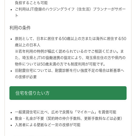
負担することも可能
ご利用はJTI登録のハウジングライフ（住生活）プランナーがサポー
ト
利用の条件
原則として、日本に居住する50歳以上の方または海外に居住する50
歳以上の日本人
※若年利用の特例が幅広く認められているのでご相談ください。ま
た、埼玉県とJTIの協働連携の協定により、埼玉県在住の方や県内の
物件については50歳未満の方でも制度利用が可能です。
旧耐震住宅については、耐震診断を行い強度不足の場合は新基準へ
の改修が必要
住宅を借りたい方
一般賃貸住宅に比べ、広めで良質な「マイホーム」を賃借可能
敷金・礼金が不要（契約時の仲介手数料、更新手数料などは必要）
入居者による壁紙など一定の改修が可能