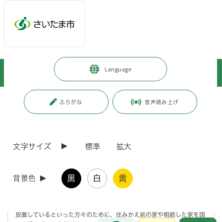
メインメニューへ移動
フッターへ移動します
メインメニューをスキップして本文へ移動
トップページ
>
暮らし・手続き
>
住まい・暮らし・相談
>
Language
住まい・住居
>
住まいに関する情報
>
マイホーム借上げ制度のご案内
ページの本文です。
更新日付：2026年4月24日 / ページ番号：C013853
ふりがな
音声読み上げ
マイホーム借上げ制度のご案内
文字サイズ
標準
拡大
制度の概要
黒
白
黄
背景色
本制度は、1.歳をとって高齢者向けの住宅や施設に入居したり、子ども
と同居する、あるいは、老親のめんどうをみる必要がある、2.転勤・転
職・海外赴任等で長期間家が空く、3.親の家を相続したが誰も住まずに
放置しているといった方々のために、住みかえ前の家や相続した家を国
お問合せ
メインメニューです。