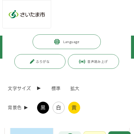
メインメニューへ移動
フッターへ移動します
メインメニューをスキップして本文へ移動
トップページ
>
暮らし・手続き
>
住まい・暮らし・相談
>
Language
住まい・住居
>
住まいに関する情報
>
さいたま市既存住宅ガイドブック
ふりがな
音声読み上げ
ページの本文です。
更新日付：2026年6月19日 / ページ番号：C113829
さいたま市既存住宅ガイドブック
文字サイズ
標準
拡大
さいたま市既存住宅ガイドブックは、既存住宅の売買や維持管理の参考
になるポイントや情報をまとめたものです。
黒
白
黄
背景色
以下にダウンロード版を公開しておりますので、ぜひご活用ください 。
※冊子版は作成しておりませんので、ご了承ください。
お問合せ
メインメニューです。