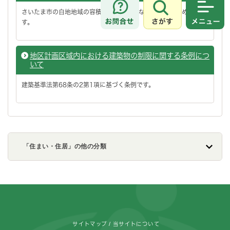
さいたま市の白地地域の容積率・建ぺい率などの数値を定めていま
さがす
メニュ
す。
地区計画区域内における建築物の制限に関する条例につ
いて
建築基準法第68条の2第1項に基づく条例です。
「住まい・住居」の他の分類
フッターです。
サイトマップ
当サイトについて