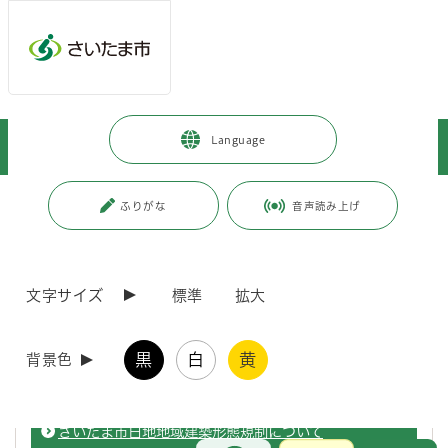
ページの本文です。
メインメニューへ移動
フッターへ移動します
メインメニューをスキップして本文へ移動
トップページ
>
暮らし・手続き
>
住まい・暮らし・相談
>
Language
住まい・住居
>
建築確認
ページ番号：J000126
ふりがな
音声読み上げ
建築確認
文字サイズ
標準
拡大
建築計画概要書等の閲覧及び写しの交付、建築台帳記載
事項証明書並びに道路位置指定図の写しの交付等につい
黒
白
黄
背景色
て
さいたま市白地地域建築形態規制について
お問合せ
メインメニューです。