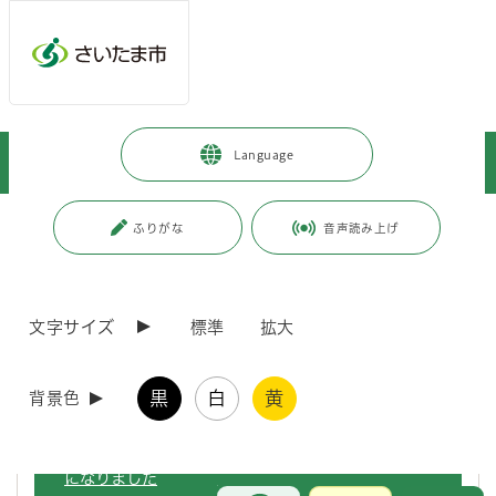
ページの本文です。
メインメニューへ移動
フッターへ移動します
メインメニューをスキップして本文へ移動
トップページ
>
暮らし・手続き
>
保険・年金・税金
>
税金
>
Language
市税
>
軽自動車税
ページ番号：J000466
ふりがな
音声読み上げ
軽自動車税
文字サイズ
標準
拡大
令和8年8月3日（月）から、原動機付自転車等のナンバ
ープレートの記念所蔵制度を導入します
黒
白
黄
背景色
軽自動車税納税証明書（継続検査用）の提示が原則不要
になりました
お問合せ
メインメニューです。