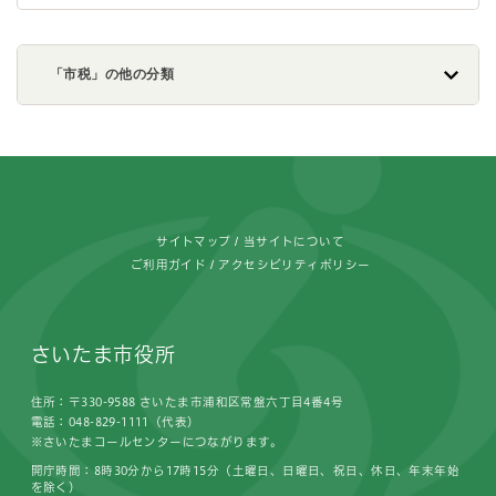
「市税」の他の分類
フッターです。
サイトマップ
当サイトについて
ご利用ガイド
アクセシビリティポリシー
さいたま市役所
住所：〒330-9588 さいたま市浦和区常盤六丁目4番4号
電話：048-829-1111（代表）
※さいたまコールセンターにつながります。
開庁時間：8時30分から17時15分（土曜日、日曜日、祝日、休日、年末年始
を除く）