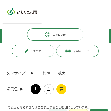
メインメニューへ移動
フッターへ移動します
メインメニューをスキップして本文へ移動
トップページ
>
暮らし・手続き
>
環境保全
>
環境美化
>
Language
指定喫煙場所
ページの本文です。
更新日付：2021年8月17日 / ページ番号：C060591
ふりがな
音声読み上げ
指定喫煙場所
文字サイズ
標準
拡大
指定喫煙場所
黒
白
黄
背景色
路上喫煙禁止区域内の喫煙禁止除外場所として、指定喫煙場所を設置
しています。
たばこのポイ捨てや、通行人との接触による火傷や、被服の焼け焦げ
の原因となる歩きたばこを防止することを目的としています。
お問合せ
メインメニューです。