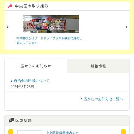
中央区役所はフードドライブポスト事業に賛同し
協力しています
ここから区からのお知らせ、新着情報です。
自治会の区域について
2024年3月28日
区からのお知らせ一覧へ
中央区役所敷地内でキ
市報さいた