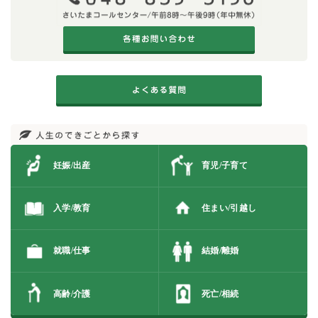
妊娠/出産
育児/子育て
入学/教育
住まい/引越し
就職/仕事
結婚/離婚
高齢/介護
死亡/相続