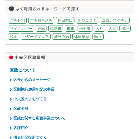
ごみ分別
ごみ持ち込み
休日窓口
新型コロナ
コロナワクチン
マイナンバー
戸籍
請求書
市報
例規集
入札
人口
採用
税金
ハザードマップ
施設予約
休日急患
転入
区政について
区長からのメッセージ
区制施行20周年記念事業
中央区のまちづくり
区政全般
区政に関する広聴事業について
各課紹介
明るい区役所づくり