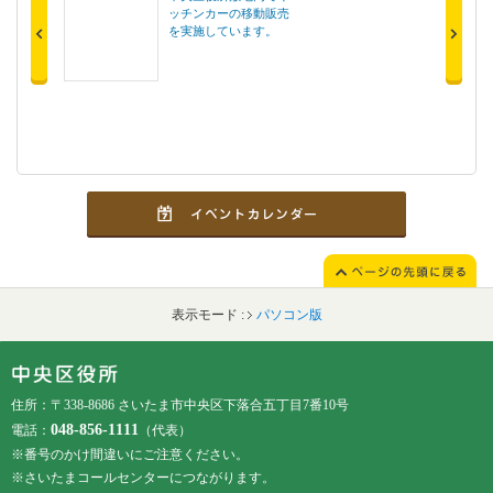
ッチンカーの移動販売
2026年8月1
を実施しています。
中央区では、区政情報や区内
のお知らせ、区内の様々な行
域の情報を掲載しています。
表示モード :
パソコン版
フッターです。
フッターメニューです。
住所：〒338-8686 さいたま市中央区下落合五丁目7番10号
048-856-1111
電話：
（代表）
※番号のかけ間違いにご注意ください。
※さいたまコールセンターにつながります。