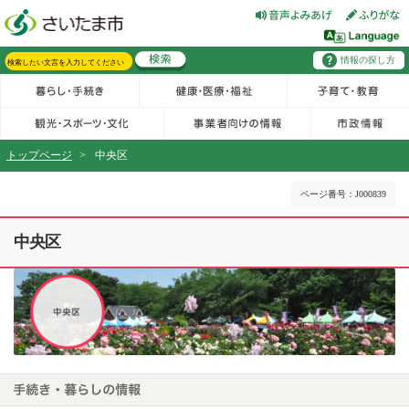
フッターへ移動
ページの先頭です。
ページの先頭に戻る
メインメニューへ移動
区からのお知らせ・新着情報へ移動
情報の探し方
メインメニューです。
サイト内検索。検索したいキーワードを入力し、検索ボタンをクリックもしくはキーボードのエンターキーを押してください。
トップページ
>
中央区
ページの本文です。
ページ番号：J000839
中央区