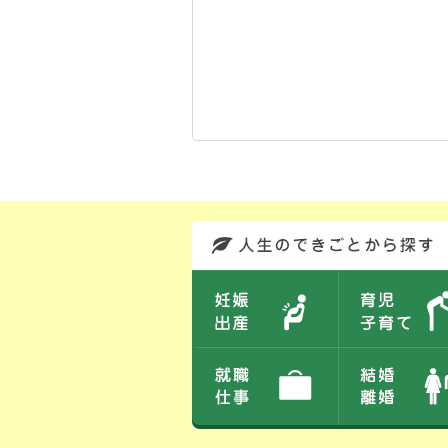
このエリアではサイト内を人生のできごとから探しなおせます。また、イベント情報をお伝えしています。