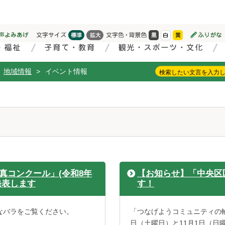
地域情報
>
イベント情報
真コンクール」(令和8年
【お知らせ】「中央区
発表します
す！
なバラをご覧ください。
「つなげようコミュニティの輪
日（土曜日）と11月1日（日