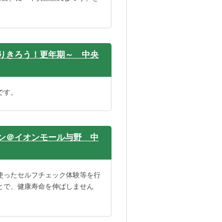
りきろう！更年期～ 中央
です。
ン＠イオンモール与野 中
使ったセルフチェック体験等を行
とで、健康寿命を伸ばしません