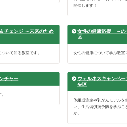
開催します！
＆チェンジ ～未来のため
女性の健康応援 ～の
区
について知る教室です。
女性の健康について学ぶ教室
ンチャー
ウェルネスキャンペー
央区
す。
体組成測定や乳がんモデルを
い、生活習慣病予防を学ぶこ
か。