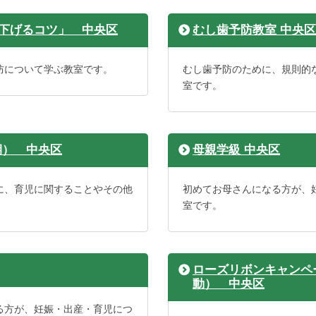
下げるコツ」 中央区
むし歯予防教室 中央区
防について学ぶ教室です。
むし歯予防のために、規則的
室です。
期） 中央区
母親学級 中央区
に、育児に関することやその他
初めてお母さんになる方が、
室です。
ローズリボンキャンペ
動） 中央区
る方が、妊娠・出産・育児につ