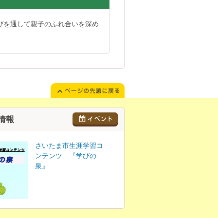
びを通して親子のふれ合いを深め
情報
さいたま市生涯学習コ
ンテンツ 『学びの
泉』