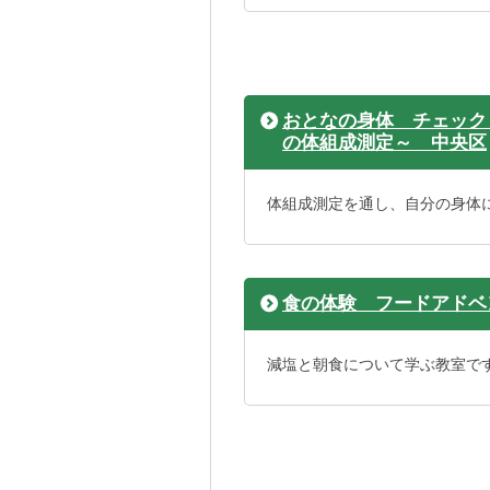
おとなの身体 チェック
の体組成測定～ 中央区
体組成測定を通し、自分の身体
食の体験 フードアドベ
減塩と朝食について学ぶ教室で