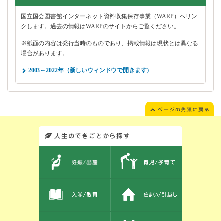
国立国会図書館インターネット資料収集保存事業（WARP）へリン
クします。過去の情報はWARPのサイトからご覧ください。
※紙面の内容は発行当時のものであり、掲載情報は現状とは異なる
場合があります。
2003～2022年（新しいウィンドウで開きます）
このエリアではサイト内を人生のできごとから探しなおせます。また、イベント情報をお伝えしています。