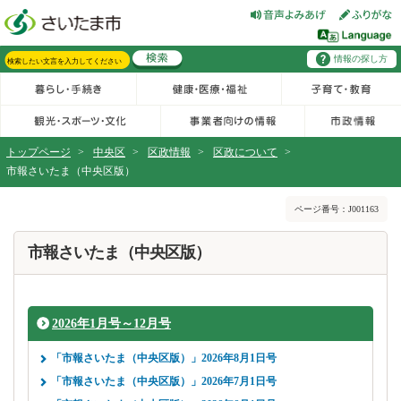
フッターへ移動
ページの先頭です。
ページの先頭に戻る
メインメニューへ移動
情報の探し方
メインメニューです。
サイト内検索。検索したいキーワードを入力し、検索ボタンをクリックもしくはキーボードのエンターキーを押してください。
トップページ
>
中央区
>
区政情報
>
区政について
>
市報さいたま（中央区版）
ページの本文です。
ページ番号：J001163
市報さいたま（中央区版）
2026年1月号～12月号
「市報さいたま（中央区版）」2026年8月1日号
「市報さいたま（中央区版）」2026年7月1日号