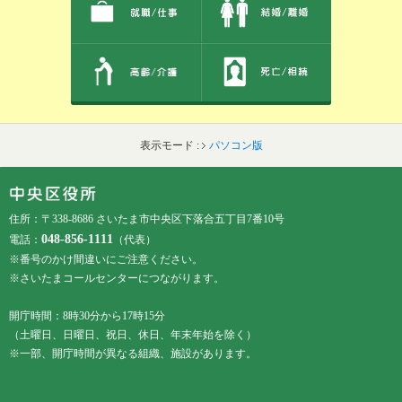
表示モード :
パソコン版
フッターです。
フッターメニューです。
住所：〒338-8686 さいたま市中央区下落合五丁目7番10号
048-856-1111
電話：
（代表）
※番号のかけ間違いにご注意ください。
※さいたまコールセンターにつながります。
開庁時間：8時30分から17時15分
（土曜日、日曜日、祝日、休日、年末年始を除く）
※一部、開庁時間が異なる組織、施設があります。