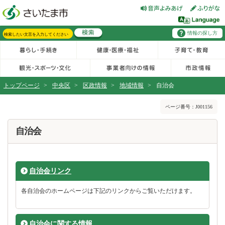
フッターへ移動
ページの先頭です。
ページの先頭に戻る
メインメニューへ移動
情報の探し方
メインメニューです。
サイト内検索。検索したいキーワードを入力し、検索ボタンをクリックもしくはキーボードのエンターキーを押してください。
トップページ
>
中央区
>
区政情報
>
地域情報
>
自治会
ページの本文です。
ページ番号：J001156
自治会
自治会リンク
各自治会のホームページは下記のリンクからご覧いただけます。
自治会に関する情報