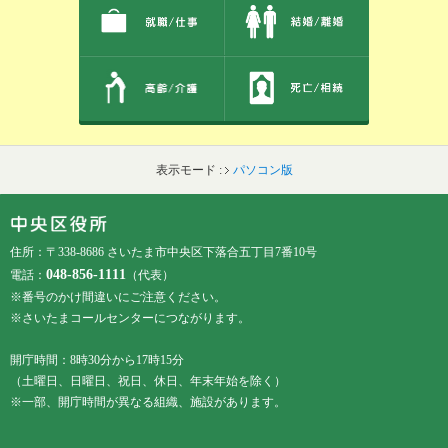
表示モード :
パソコン版
フッターです。
フッターメニューです。
住所：〒338-8686 さいたま市中央区下落合五丁目7番10号
048-856-1111
電話：
（代表）
※番号のかけ間違いにご注意ください。
※さいたまコールセンターにつながります。
開庁時間：8時30分から17時15分
（土曜日、日曜日、祝日、休日、年末年始を除く）
※一部、開庁時間が異なる組織、施設があります。