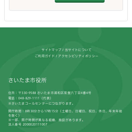
フッターです。
サイトマップ
当サイトについて
ご利用ガイド
アクセシビリティポリシー
さいたま市役所
住所：〒330-9588 さいたま市浦和区常盤六丁目4番4号
電話：048-829-1111（代表）
※さいたまコールセンターにつながります。
開庁時間：8時30分から17時15分（土曜日、日曜日、祝日、休日、年末年始
を除く）
※一部、開庁時間が異なる組織、施設があります。
法人番号 2000020111007