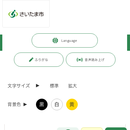
メインメニューへ移動
フッターへ移動します
メインメニューをスキップして本文へ移動
トップページ
>
中央区
>
区の話題
>
Language
中央区役所敷地内でキッチンカーの移動販売を実施しています。
ページの本文です。
更新日付：2026年8月3日 / ページ番号：C095745
ふりがな
音声読み上げ
中央区役所敷地内でキッチンカーの移動販売を実
施しています。
文字サイズ
標準
拡大
中央区役所では本館敷地内で毎週火曜日・水曜日・木曜日（区役所閉庁
日・年末年始等を除く）にキッチンカーが出店されます。
黒
白
黄
背景色
曜日替わりで様々なキッチンカーをお楽しみいただけます。
お近くにお越しの際は、ぜひテイクアウトしてみてください。
出店情報については以下のリンクをご参照ください。
※出店スケジュールは予告なく変更する場合がございます。
お問合せ
メインメニューです。