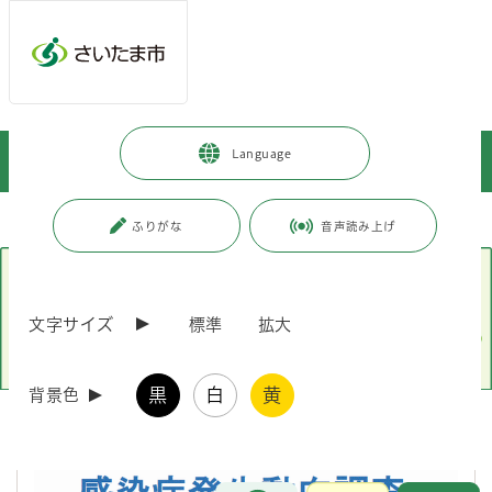
メインメニューへ移動
フッターへ移動します
メインメニューをスキップして本文へ移動
トップページ
>
施設を探す・予約する
>
保健・医療施設
>
Language
感染症情報センター
ページの本文です。
ページ番号：J001783
ふりがな
音声読み上げ
文字サイズ
標準
拡大
黒
白
黄
背景色
お問合せ
メインメニューです。