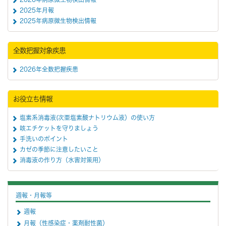
2025年月報
2025年病原微生物検出情報
全数把握対象疾患
2026年全数把握疾患
お役立ち情報
塩素系消毒液(次亜塩素酸ナトリウム液）の使い方
咳エチケットを守りましょう
手洗いのポイント
カゼの季節に注意したいこと
消毒液の作り方（水害対策用）
週報・月報等
週報
月報（性感染症・薬剤耐性菌）