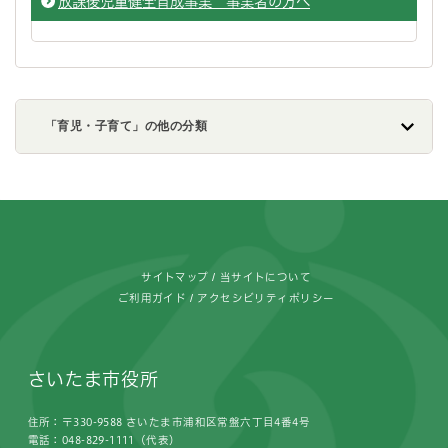
放課後児童健全育成事業 事業者の方へ
「育児・子育て」の他の分類
フッターです。
サイトマップ
当サイトについて
ご利用ガイド
アクセシビリティポリシー
さいたま市役所
住所：〒330-9588 さいたま市浦和区常盤六丁目4番4号
電話：048-829-1111（代表）