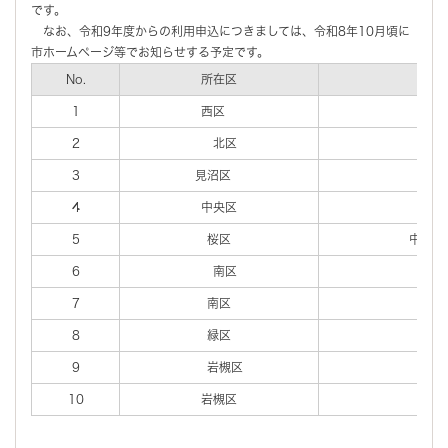
です。
なお、令和9年度からの利用申込につきましては、令和8年10月頃に
市ホームページ等でお知らせする予定です。
No.
所在区
学
1
西区
馬宮
2
北区
大宮
3
見沼区
春
4
中央区
大
5
桜区
中
6
南区
辻
7
南区
辻
8
緑区
美
9
岩槻区
城
10
岩槻区
東岩