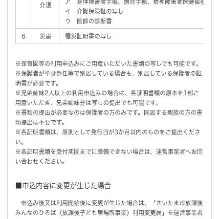
ア 身体障害者手帳、療育手帳、精神障害者保健福祉手帳
介護
イ 介護保険証の写し
ウ 医師の診断書
6
災害
罹災証明書の写し
※保育園等の利用申込みにご用意いただいた書類の写しでも可能です。
※保護者が単身赴任等で別居している場合も、別居している保護者の証
明書が必要です。
※兄弟姉妹2人以上の利用申込みの場合は、各証明書類の原本を1部ご
用意いただき、兄弟姉妹分は写しの提出でも可能です。
※書類の提出が必要なのは保護者の方のみです。同居する親族の方の書
類提出は不要です。
※各証明書類は、原則として発行日が3か月以内のものをご提出くださ
い。
※各証明書類を受付期間までに準備できない場合は、運営事業者へお問
い合わせください。
■申込内容に変更が生じた場合
申込み後又は利用開始後に変更が生じた場合は、「さいたま市放課後
みんなのひろば（放課後子ども居場所事業）利用変更届」を運営事業者