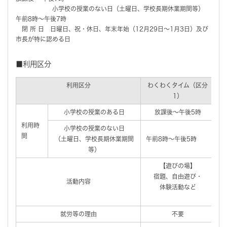
小学校の授業のない日（土曜日、学校長期休業期間等）
午前8時～午後7時
閉 所 日 日曜日、祝・休日、年末年始（12月29日～1月3日）及び
市長が特に認める日
■利用区分
利用区分
わくわくタイム（区分
1）
小学校の授業のある日
放課後～午後5時
利用時
小学校の授業のない日
間
（土曜日、学校長期休業期間
午前8時～午後5時
等）
【遊びの場】
宿題、自由遊び・
活動内容
体験活動など
就労等の理由
不要