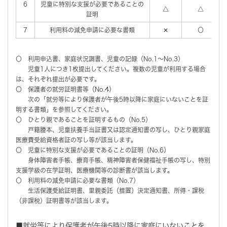
6
児童に特別な支援が必要であることの
△
△
証明
7
利用料の減免申請に必要な書類
✕
〇
〇 利用申込書、家庭状況調書、児童の記録（No.1～No.3）
児童1人につき1枚提出してください。複数の児童が利用する場合
は、それぞれ提出が必要です。
〇 保護者の就労証明書等（No.4）
次の「就労等により保護者が午後5時以降に家庭にいないことを証
明する書類」を参照してください。
〇 ひとり親であることを証明するもの（No.5）
戸籍謄本、児童扶養手当証書又は認定通知書の写し、ひとり親家庭
医療費受給資格者証の写し等が該当します。
〇 児童に特別な支援が必要であることの証明（No.6）
身体障害者手帳、療育手帳、精神障害者保健福祉手帳の写し、特別
支援学級の在学証明、医療機関等の診断書が該当します。
〇 利用料の減免申請に必要な書類（No.7）
生活保護受給証明書、里親委託（措置）決定通知書、所得・課税
（非課税）証明書等が該当します。
■就労等により保護者が午後5時以降に家庭にいないことを