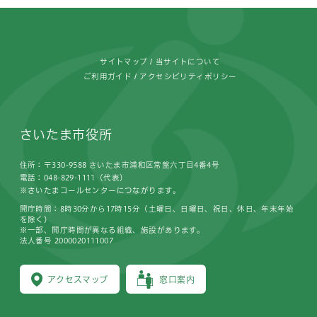
フッターです。
サイトマップ
当サイトについて
ご利用ガイド
アクセシビリティポリシー
さいたま市役所
住所：〒330-9588 さいたま市浦和区常盤六丁目4番4号
電話：048-829-1111（代表）
※さいたまコールセンターにつながります。
開庁時間：8時30分から17時15分（土曜日、日曜日、祝日、休日、年末年始
を除く）
※一部、開庁時間が異なる組織、施設があります。
法人番号 2000020111007
アクセスマップ
窓口案内