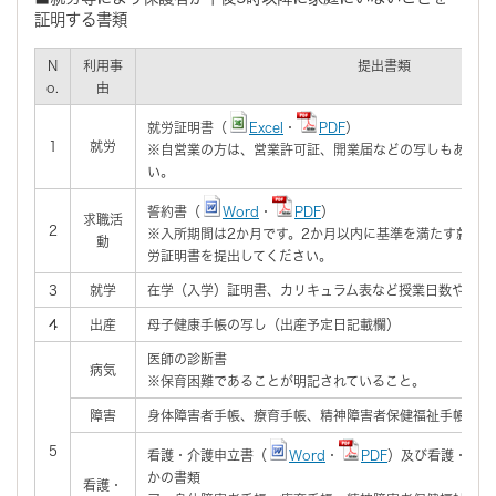
証明する書類
N
利用事
提出書類
o.
由
就労証明書（
Excel
・
PDF
）
1
就労
※自営業の方は、営業許可証、開業届などの写しもあわせ
い。
誓約書（
Word
・
PDF
）
求職活
2
※入所期間は2か月です。2か月以内に基準を満たす就労
動
労証明書を提出してください。
3
就学
在学（入学）証明書、カリキュラム表など授業日数や時間
4
出産
母子健康手帳の写し（出産予定日記載欄）
医師の診断書
病気
※保育困難であることが明記されていること。
障害
身体障害者手帳、療育手帳、精神障害者保健福祉手帳の写
5
看護・介護申立書（
Word
・
PDF
）及び看護・介護
かの書類
看護・