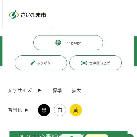
メインメニューへ移動
フッターへ移動します
メインメニューをスキップして本文へ移動
トップページ
>
子育て・教育
>
育児・保育
>
Language
放課後児童クラブ・放課後子ども居場所事業
>
令和8年度 さいたま市放課後みんなのひろば（放課後子ども居場所事業）
について
ふりがな
音声読み上げ
ページの本文です。
更新日付：2026年7月1日 / ページ番号：C099752
令和8年度 さいたま市放課後みんなのひろば（放
文字サイズ
標準
拡大
課後子ども居場所事業）について
黒
白
黄
背景色
令和8年度のさいたま市放課後みんなのひろばの実施内容及び利用申
込の手続き等につきましては、下記のとおりです。
「さいたま市放課後みんなのひろば」とは
お問合せ
メインメニューです。