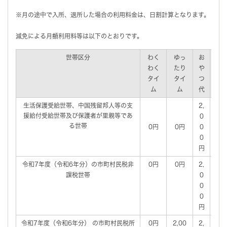
※月の途中で入所、退所した場合の利用料金は、日割計算となります。
減免による月額利用料等は以下のとおりです。
世帯区分
わく
ゆっ
お
わく
たり
や
タイ
タイ
つ
ム
ム
代
生活保護受給世帯、中国残留邦人等の支
2,
援給付受給世帯及び保護者が里親等であ
0
生
る世帯
0円
0円
0
親
0
円
令和7年度（令和6年分）の市町村民税非
0円
0円
2,
所
課税世帯
0
0
0
円
令和7年度（令和6年分） の市町村民税所
0円
2,00
2,
所