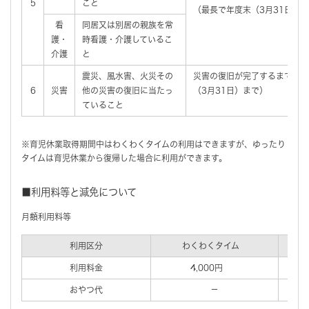
5
こと
（最長で年度末（3月31日）
看
同居又は別居の親族を常
護・
時看護・介護しているこ
介護
と
震災、風水害、火災その
災害の復旧が完了するまでの期
6
災害
他の災害の復旧に当たっ
（3月31日）まで）
ていること
※育児休業取得期間中はわくわくタイムの利用はできますが、ゆったり
タイムは育児休業から復帰した場合に利用ができます。
■利用料等と減免について
月額利用料等
利用区分
わくわくタイム
利用料金
4,000円
おやつ代
－