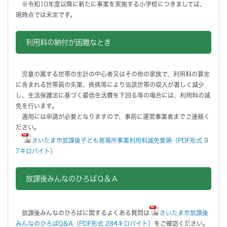
※令和10年度以降に新たに事業を実施する小学校につきましては、
現時点では未定です。
利用料の納付が困難なとき
児童の属する世帯の生計の中心者又はその他の家族で、利用料の算定
に含まれる世帯員の失業、疾病等により当該世帯の収入が著しく減少
し、生活保護法に基づく最低生活費を下回る等の場合には、利用料の減
免を行います。
適用には申請が必要となりますので、事前に運営事業者までご連絡く
ださい。
さいたま市放課後子ども居場所事業利用料減免要領（PDF形式 9
7キロバイト）
放課後みんなのひろばＱ＆Ａ
放課後みんなのひろばに関するよくある質問は
さいたま市放課後
みんなのひろばQ&A（PDF形式 284キロバイト）
をご確認ください。