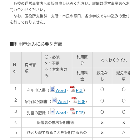
各校の運営事業者へ直接お申し込みください。詳細は運営事業者へお
問い合わせください。
なお、区役所支援課・支所・市民の窓口、各小学校では申込みの受付
を行っておりません。
■利用申込みに必要な書類
〇：必須
利用区
わくわくタイム
✕：不要
分
N
提出書
△：対象者の
o.
類
利用料
減免な
減免を希
み
金
し
望
1
〇
〇
利用申込書（
Word
・
PDF
）
2
〇
〇
家庭状況調書（
Word
・
PDF
）
3
〇
〇
児童の記録（
Word
・
PDF
）
4
保護者の就労証明書等
✕
✕
5
ひとり親であることを証明するもの
✕
△