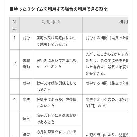
■ゆったりタイムを利用する場合の利用できる期間
N
利 用 事 由
利 用 期 
o.
1
就労
居宅外又は居宅内におい
就労する期間（最長で年度末（
て就労していること
入所した日から2か月以内。
求職
居宅外において求職活動
ただし、この間に勤務を開始し
2
活動
をしていること
した場合は、最長で年度末（3
延長できる。
就学
就学又は技能訓練をして
就学する期間（最長で年度末（
いること
4
出産
妊娠中であるか出産後間
出産予定日を含め、3か月以内
もないこと
31日）まで）
病気若しくは負傷の状態
病気
であること
心身に障害を有している
障害
左記の事由により、児童が入所