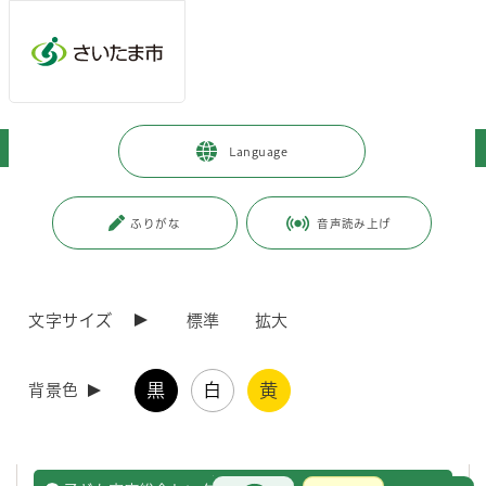
ページの本文です。
メインメニューへ移動
フッターへ移動します
メインメニューをスキップして本文へ移動
トップページ
>
市政情報
>
市の組織・各課の紹介
>
子ども未来局
Language
ページ番号：J001993
ふりがな
音声読み上げ
子ども未来局
子ども及び青少年の健全育成に関すること。子どもの保育に関するこ
文字サイズ
標準
拡大
と。
子ども育成部
子ども
黒
白
黄
背景色
子育て未来部
子ども
お問合せ
メインメニューです。