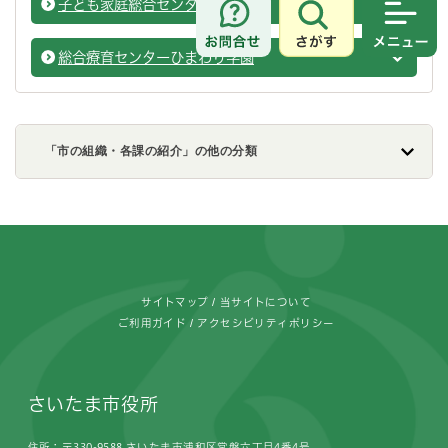
子ども家庭総合センター
子ども
さがす
メニュ
総合療育センターひまわり学園
子ども
「市の組織・各課の紹介」の他の分類
フッターです。
サイトマップ
当サイトについて
ご利用ガイド
アクセシビリティポリシー
さいたま市役所
住所：〒330-9588 さいたま市浦和区常盤六丁目4番4号