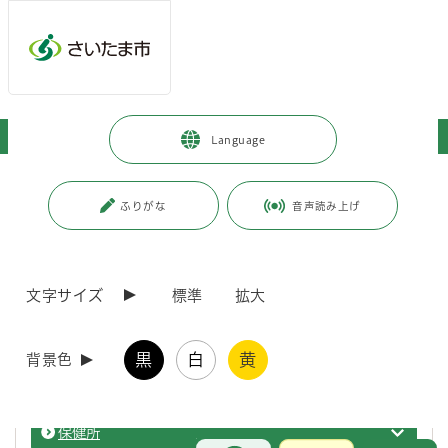
ページの本文です。
メインメニューへ移動
フッターへ移動します
メインメニューをスキップして本文へ移動
トップページ
>
市政情報
>
市の組織・各課の紹介
>
保健衛生局
Language
ページ番号：J001980
ふりがな
音声読み上げ
保健衛生局
保健衛生に関すること。
文字サイズ
標準
拡大
保健部
保健衛
黒
白
黄
背景色
市立病院
保健衛
保健所
保健衛
お問合せ
メインメニューです。