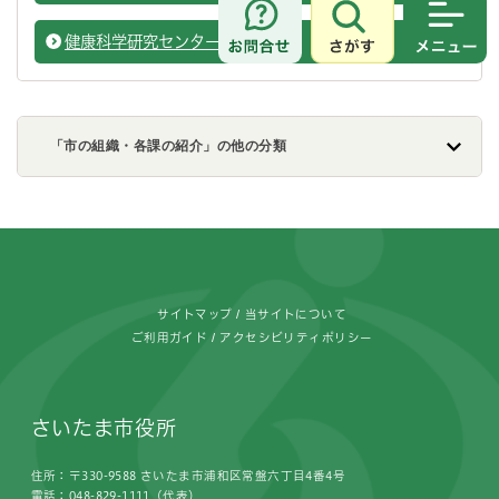
さがす
メニュ
健康科学研究センター
保健衛
「市の組織・各課の紹介」の他の分類
フッターです。
サイトマップ
当サイトについて
ご利用ガイド
アクセシビリティポリシー
さいたま市役所
住所：〒330-9588 さいたま市浦和区常盤六丁目4番4号
電話：048-829-1111（代表）