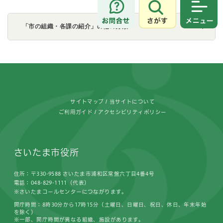
さがす
メニュ
「市の組織・各課の紹介」の他の分類
フッターです。
サイトマップ
当サイトについて
ご利用ガイド
アクセシビリティポリシー
さいたま市役所
住所：〒330-9588 さいたま市浦和区常盤六丁目4番4号
電話：048-829-1111（代表）
※さいたまコールセンターにつながります。
開庁時間：8時30分から17時15分（土曜日、日曜日、祝日、休日、年末年始
を除く）
※一部、開庁時間が異なる組織、施設があります。