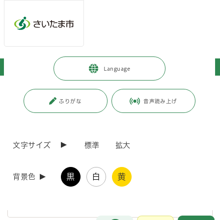
ページの本文です。
メインメニューへ移動
フッターへ移動します
メインメニューをスキップして本文へ移動
トップページ
>
市政情報
>
市の組織・各課の紹介
>
市の組織図
Language
ページ番号：J003825
ふりがな
音声読み上げ
市の組織図
文字サイズ
標準
拡大
さいたま市の組織の紹介
さいたま市では簡素で効率的な組織を目指しています。
黒
白
黄
背景色
さいたま市の組織図はこちらです。
お問合せ
メインメニューです。