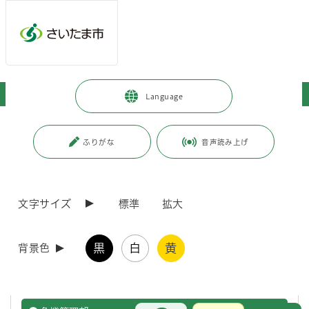
ページの本文です。
メインメニューへ移動
フッターへ移動します
メインメニューをスキップして本文へ移動
トップページ
>
市政情報
>
市の組織・各課の紹介
>
総務局
Language
ページ番号：J001967
ふりがな
音声読み上げ
総務局
議会及び市の行政一般に関すること。人事管理に関すること。防災、危
文字サイズ
標準
拡大
機管理に関すること。
総務部
総務局
黒
白
黄
背景色
人事部
総務局
お問合せ
メインメニューです。