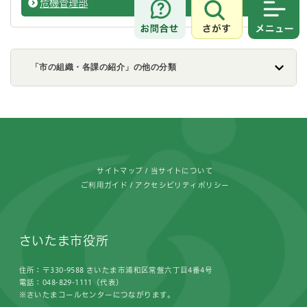
危機管理部
総務局
さがす
メニュ
「市の組織・各課の紹介」の他の分類
フッターです。
サイトマップ
当サイトについて
ご利用ガイド
アクセシビリティポリシー
さいたま市役所
住所：〒330-9588 さいたま市浦和区常盤六丁目4番4号
電話：048-829-1111（代表）
※さいたまコールセンターにつながります。