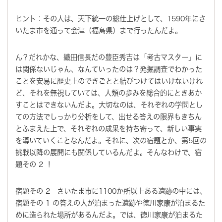
ヒント：その人は、天下統一の総仕上げとして、1590年にさ
いたま市を通って会津（福島県）まで行ったんだよ。
ん？だれかな、織田信長だの豊臣秀吉は「考古マスター」に
は関係ないじゃん、なんていったのは？発掘調査でわかった
ことを安易に歴史上のできごとと結びつけてはいけないけれ
ど、それを無視していては、人類の歩みを総合的にときあか
すことはできないんだよ。大切なのは、それぞれの学問とし
ての方法でしっかり分析をして、出せる答えの限界もきちん
とふまえた上で、それぞれの成果を持ち寄って、新しい事実
を導いていくことなんだよ。それに、次の宿題とか、第5回の
挑戦以降の展開にも関係しているんだよ。そんなわけで、宿
題その 2 ！
宿題その 2 さいたま市に1100か所以上ある遺跡の中には、
宿題その 1 の答えの人が泊まった遺跡や徳川家康が泊まるた
めに造られた場所があるんだよ。では、徳川家康が泊まるた