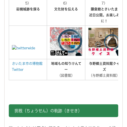
5〉
6〉
7〉
岩槻城跡を探る
文化財を伝える
鎌倉殿とさいたま
近日公開。お楽しみ
に！
さいたま市の博物館
地域もの知りけんて
与野郷土資料館クイ
Twitter
ー
ズ
（図書館）
（与野郷土資料館）
挑戦（ちょうせん）の軌跡（きせき）