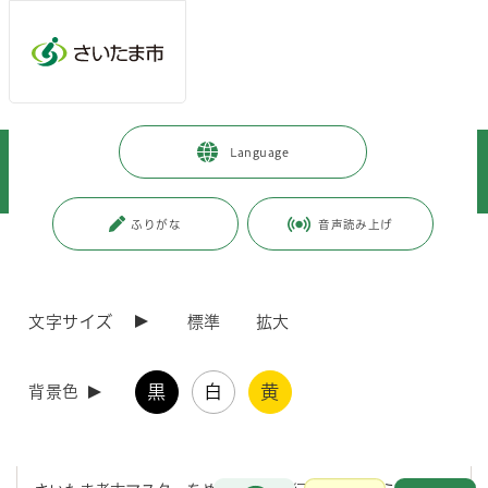
メインメニューへ移動
フッターへ移動します
メインメニューをスキップして本文へ移動
トップページ
>
観光・スポーツ・文化
>
文化・芸術
>
文化財
>
Language
知って楽しむ文化財
>
めざせ！さいたま考古マスター！
>
めざせ！ さいたま考古マスター！ 第4回！
ふりがな
音声読み上げ
ページの本文です。
更新日付：2021年12月10日 / ページ番号：C071708
めざせ！ さいたま考古マスター！ 第4回！
文字サイズ
標準
拡大
めざせ！さいたま考古マスター！ 君に挑戦！これなん
だ？？ 第 4 回
黒
白
黄
背景色
やあ！ひさしぶり！
お問合せ
メインメニューです。