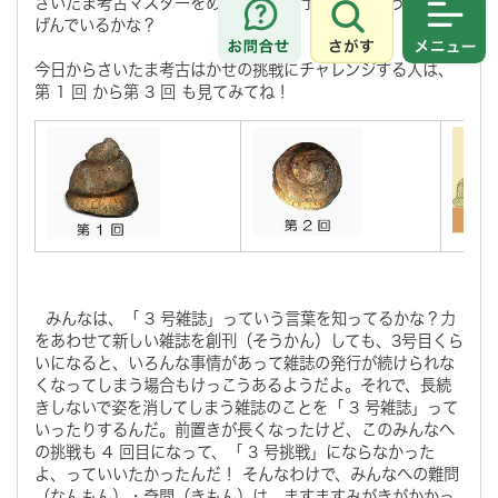
さいたま考古マスターをめざして、修行（しゅぎょう）には
げんでいるかな？
さがす
メニュ
今日からさいたま考古はかせの挑戦にチャレンジする人は、
第 1 回 から第 3 回 も見てみてね！
みんなは、「 3 号雑誌」っていう言葉を知ってるかな？力
をあわせて新しい雑誌を創刊（そうかん）しても、3号目くら
いになると、いろんな事情があって雑誌の発行が続けられな
くなってしまう場合もけっこうあるようだよ。それで、長続
きしないで姿を消してしまう雑誌のことを「 3 号雑誌」って
いったりするんだ。前置きが長くなったけど、このみんなへ
の挑戦も 4 回目になって、「 3 号挑戦」にならなかった
よ、っていいたかったんだ！ そんなわけで、みんなへの難問
（なんもん）・奇問（きもん）は、ますますみがきがかかっ