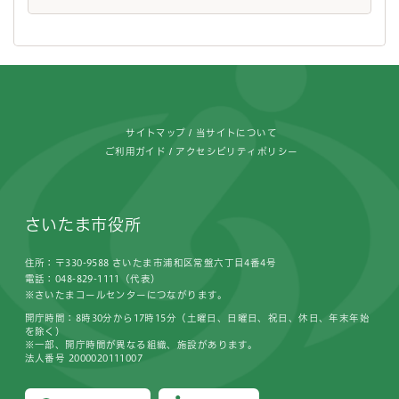
フッターです。
サイトマップ
当サイトについて
ご利用ガイド
アクセシビリティポリシー
さいたま市役所
住所：〒330-9588 さいたま市浦和区常盤六丁目4番4号
電話：048-829-1111（代表）
※さいたまコールセンターにつながります。
開庁時間：8時30分から17時15分（土曜日、日曜日、祝日、休日、年末年始
を除く）
※一部、開庁時間が異なる組織、施設があります。
法人番号 2000020111007