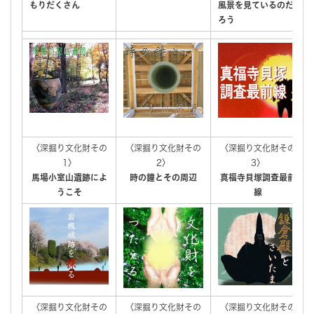
もりだくさん
風景を見ているのだ
ろう
〈深掘り文化財その
〈深掘り文化財その
〈深掘り文化財その
1〉
2〉
3〉
馬場小室山遺跡によ
時の鐘とその周辺
真福寺貝塚調査最前
うこそ
線
〈深掘り文化財その
〈深掘り文化財その
〈深掘り文化財その