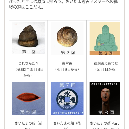
迷ったときには原点に帰ろう。さいたま考古マスターへの挑
戦の道はここだよ。
これなんだ？
復習編
宿題答えあわせ
（令和2年3月18日
（4月19日から）
（5月1日から）
から）
さいたまの船（前
さいたまの船（後
さいたまの顔 Part 1