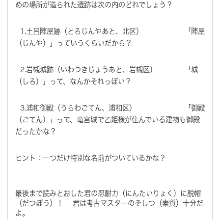
めの場所が造られた遺跡は次の内のどれでしょう？
1.土呂陣屋跡（とろじんやあと、北区） 「陣屋
（じんや）」っていうくらいだから？
2.岩槻城跡（いわつきじょうあと、岩槻区） 「城
（しろ）」って、なんかそれっぽい？
3.浦和御殿（うらわごてん、浦和区） 「御殿
（ごてん）」って、竜宮城で乙姫様が住んでいる建物も御殿
だったかな？
ヒント：一つだけ特別な名前がついているかな？
最後まで読みとおした君の忍耐力（にんたいりょく）に脱帽
（だつぼう）！ 君は考古マスターのそしつ（素質）十分だ
よ。