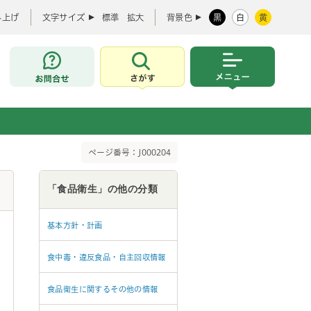
み上げ
文字サイズ
標準
拡大
背景色
黒
白
黄
お問合せ
さがす
メニュー
ページ番号：J000204
「食品衛生」の他の分類
基本方針・計画
食中毒・違反食品・自主回収情報
食品衛生に関するその他の情報