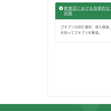
飲食店における効果的な
対策
ゴキブリの好む場所、侵入経路
を知ってゴキブリを撃退。
フッターです。