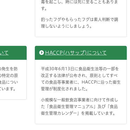
毒を起こし、時には死に至ることもありま
す。
釣ったフグやもらったフグは素人判断で調
理しないようにしましょう。
いて
HACCP(ハサップ)について
の発生を防
平成30年6月13日に食品衛生法等の一部を
の特定の原
改正する法律が公布され、原則としてすべ
食品につい
ての食品等事業者に、HACCPに沿った衛生
ています。
管理が制度化されました。
小規模な一般飲食店事業者に向けて作成し
た「食品衛生管理マニュアル」及び「食品
衛生管理カレンダー」を掲載しています。