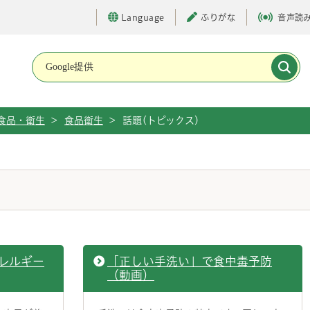
Language
ふりがな
音声読
メインメニューです。
食品・衛生
>
食品衛生
>
話題(トピックス)
レルギー
「正しい手洗い」で食中毒予防
（動画）