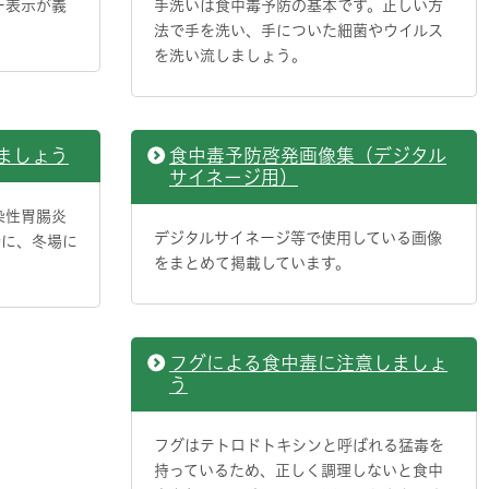
ー表示が義
手洗いは食中毒予防の基本です。正しい方
法で手を洗い、手についた細菌やウイルス
を洗い流しましょう。
ましょう
食中毒予防啓発画像集（デジタル
サイネージ用）
染性胃腸炎
デジタルサイネージ等で使用している画像
特に、冬場に
をまとめて掲載しています。
フグによる食中毒に注意しましょ
う
フグはテトロドトキシンと呼ばれる猛毒を
持っているため、正しく調理しないと食中