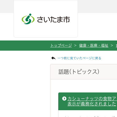
ページの本文です。
メインメニューへ移動
フッターへ移動します
メインメニューをスキップして本文へ移動
トップページ
>
健康・医療・福祉
>
一つ前に見ていたページに戻る
話題(トピックス)
カシューナッツの食物ア
表示が義務化されました