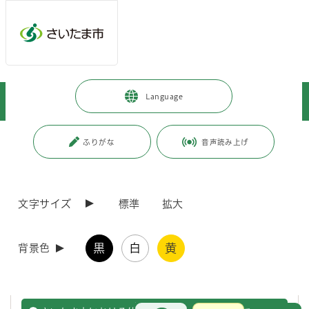
ページの本文です。
メインメニューへ移動
フッターへ移動します
メインメニューをスキップして本文へ移動
トップページ
>
健康・医療・福祉
>
健康・医療
>
こころの健康
>
Language
リーフレット・パンフレット
ページ番号：J005055
ふりがな
音声読み上げ
リーフレット・パンフレット
文字サイズ
標準
拡大
メンタルヘルスに関するリーフレット等のご紹介
黒
白
黄
背景色
こころの健康センターで発行しているリーフレット等をご紹介しま
す。
お問合せ
メインメニューです。