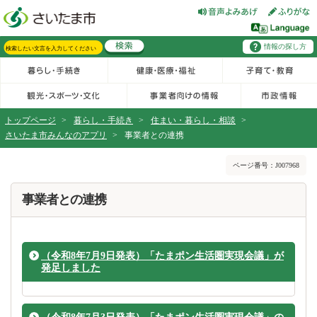
フッターへ移動
ページの先頭です。
ページの先頭に戻る
メインメニューへ移動
情報の探し方
メインメニューです。
サイト内検索。検索したいキーワードを入力し、検索ボタンをクリックもしくはキーボードのエンターキーを押してください。
トップページ
>
暮らし・手続き
>
住まい・暮らし・相談
>
さいたま市みんなのアプリ
>
事業者との連携
ページの本文です。
ページ番号：J007968
事業者との連携
（令和8年7月9日発表）「たまポン生活圏実現会議」が
発足しました