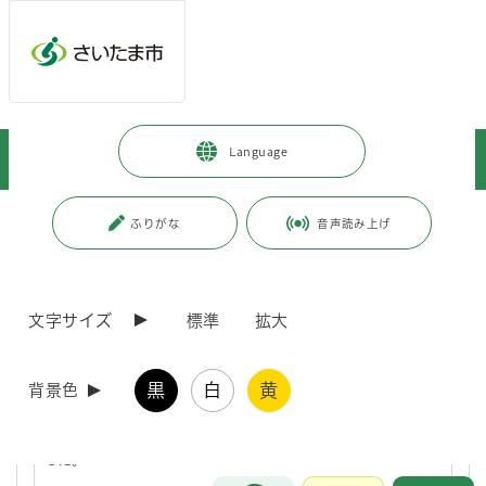
ページの本文です。
メインメニューへ移動
フッターへ移動します
メインメニューをスキップして本文へ移動
トップページ
>
暮らし・手続き
>
住まい・暮らし・相談
>
Language
消費・生活相談
>
障害者の相談
ページ番号：J000179
ふりがな
音声読み上げ
障害者の相談
文字サイズ
標準
拡大
見えにくさを感じている方（ロービジョンの方）の就労
案内（フロー図）
黒
白
黄
背景色
見えにくさを感じている方（ロービジョンの方）が福祉の相談窓口
から、就労に関わる相談窓口につながるようにフロー図を作成しま
した。
お問合せ
メインメニューです。