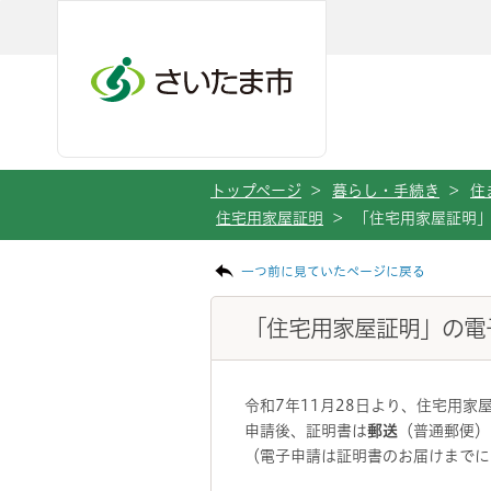
メインメニューへ移動
フッターへ移動します
メインメニューをスキップして本文へ移動
トップページ
>
暮らし・手続き
>
住
住宅用家屋証明
>
「住宅用家屋証明
ページの本文です。
一つ前に見ていたページに戻る
「住宅用家屋証明」の電
令和7年11月28日より、住宅用
申請後、証明書は
郵送
（普通郵便）
（電子申請は証明書のお届けまでに