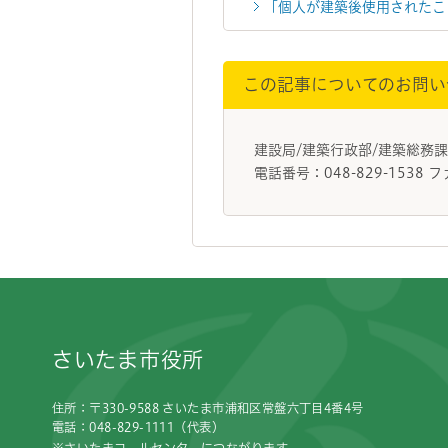
「個人が建築後使用されたこ
この記事についてのお問い
建設局/建築行政部/建築総
電話番号：048-829-1538 フ
フッターです。
さいたま市役所
住所：〒330-9588 さいたま市浦和区常盤六丁目4番4号
電話：048-829-1111（代表）