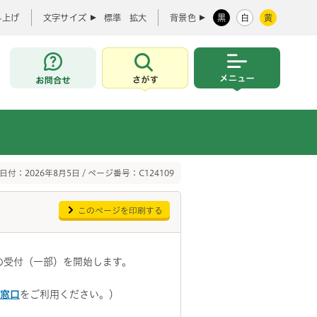
み上げ
文字サイズ
標準
拡大
背景色
黒
白
黄
お問合せ
さがす
メニュー
日付：2026年8月5日 / ページ番号：C124109
このページを印刷する
の受付（一部）を開始します。
の窓口
をご利用ください。）