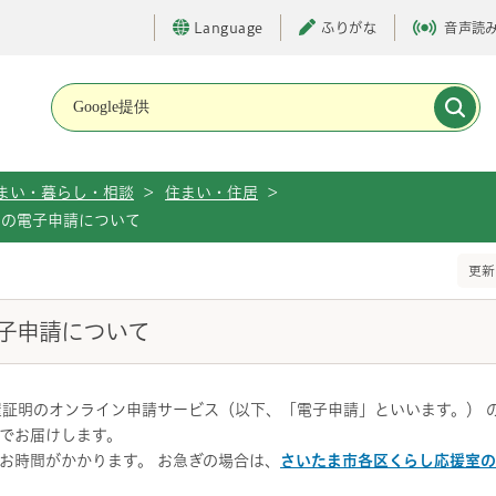
Language
ふりがな
音声読
メインメニューです。
まい・暮らし・相談
>
住まい・住居
>
」の電子申請について
更新
子申請について
家屋証明のオンライン申請サービス（以下、「電子申請」といいます。） 
でお届けします。
お時間がかかります。 お急ぎの場合は、
さいたま市各区くらし応援室