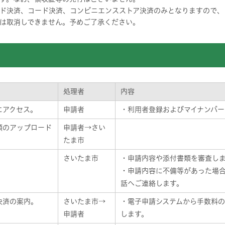
ド決済、コード決済、コンビニエンスストア決済のみとなりますので、
は取消しできません。予めご了承ください。
処理者
内容
にアクセス。
申請者
・利用者登録およびマイナンバー
類のアップロード
申請者→さい
たま市
さいたま市
・申請内容や添付書類を審査しま
・申請内容に不備等があった場
話へご連絡します。
決済の案内。
さいたま市→
・電子申請システムから手数料
申請者
します。