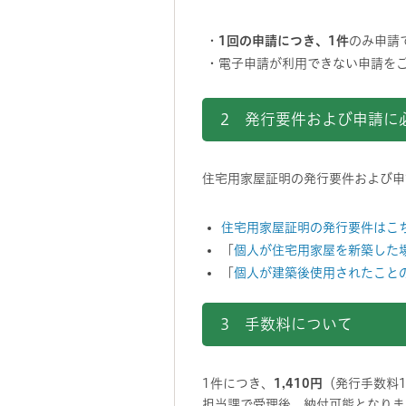
・
1回の申請につき、1件
のみ申請
・電子申請が利用できない申請を
2 発行要件および申請に
住宅用家屋証明の発行要件および申
住宅用家屋証明の発行要件はこ
「
個人が住宅用家屋を新築した
「
個人が建築後使用されたこと
3 手数料について
1件につき、
1,410円
（発行手数料1
担当課で受理後、納付可能となりま