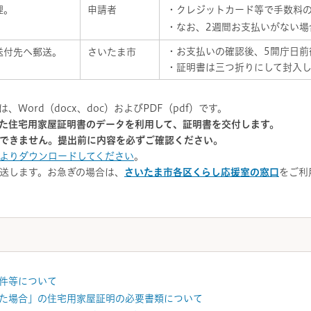
理。
申請者
・クレジットカード等で手数料
・なお、2週間お支払いがない場
・お支払いの確認後、5開庁日前
送付先へ郵送。
さいたま市
・証明書は三つ折りにして封入
Word（docx、doc）およびPDF（pdf）です。
た住宅用家屋証明書のデータを利用して、証明書を交付します。
できません。提出前に内容を必ずご確認ください。
よりダウンロードしてください
。
送します。お急ぎの場合は、
さいたま市各区くらし応援室の窓口
をご利
件等について
た場合」の住宅用家屋証明の必要書類について