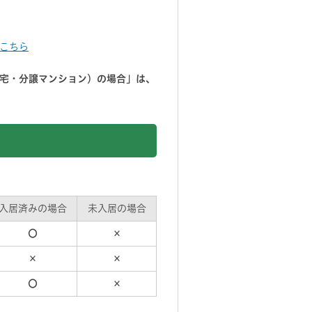
こちら
宅・分譲マンション）の場合」は、
入居済みの場合
未入居の場合
〇
×
×
×
〇
×