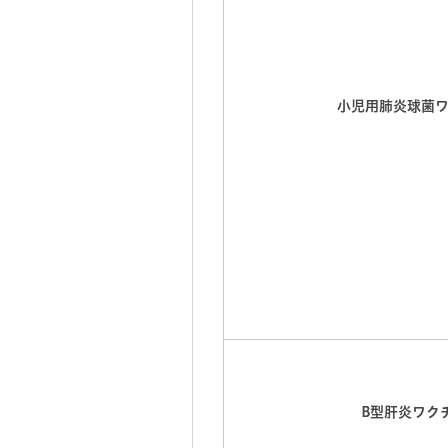
小児用肺炎球菌
B型肝炎ワク