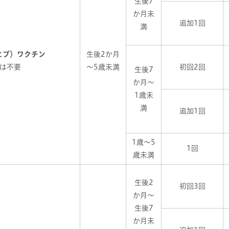
生後7
か月未
追加1回
満
ヒブ）ワクチン
生後2か月
は不要
～5歳未満
初回2回
生後7
か月～
1歳未
満
追加1回
1歳～5
1回
歳未満
生後2
初回3回
か月～
生後7
か月未