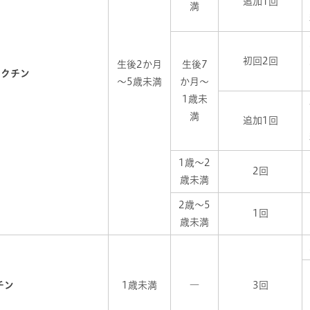
追加1回
満
初回2回
生後2か月
生後7
ワクチン
～5歳未満
か月～
1歳未
満
追加1回
1歳～2
2回
歳未満
2歳～5
1回
歳未満
チン
1歳未満
―
3回