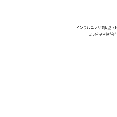
インフルエンザ菌b型（
※5種混合接種時