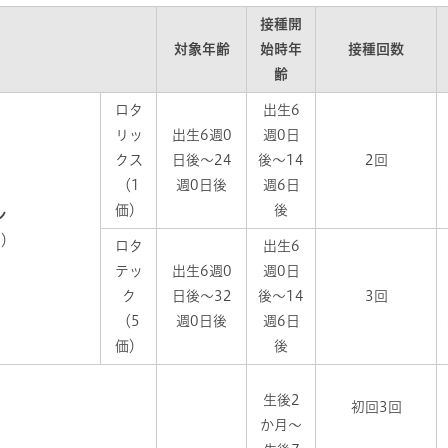
接種開
対象年齢
始時年
接種回数
齢
ロタ
出生6
リッ
出生6週0
週0日
クス
日後～24
後～14
2回
（1
週0日後
週6日
価）
後
ン
択）
ロタ
出生6
テッ
出生6週0
週0日
ク
日後～32
後～14
3回
（5
週0日後
週6日
価）
後
生後2
初回3回
か月～