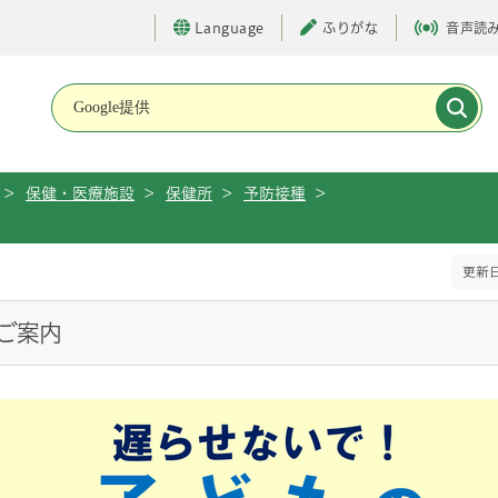
Language
ふりがな
音声読
メインメニューです。
>
保健・医療施設
>
保健所
>
予防接種
>
更新日
ご案内