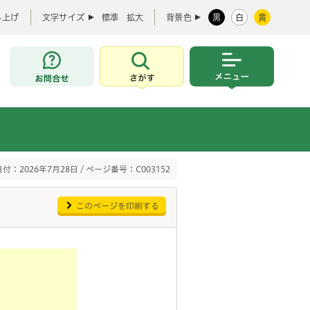
み上げ
文字サイズ
標準
拡大
背景色
黒
白
黄
お問合せ
さがす
メニュー
付：2026年7月28日 / ページ番号：C003152
このページを印刷する