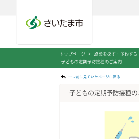
メインメニューへ移動
フッターへ移動します
メインメニューをスキップして本文へ移動
トップページ
>
施設を探す・予約する
子どもの定期予防接種のご案内
ページの本文です。
一つ前に見ていたページに戻る
子どもの定期予防接種の