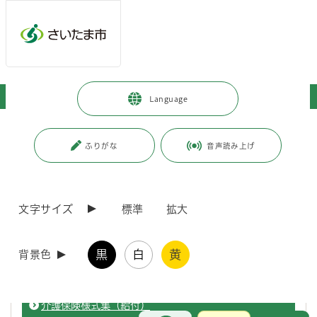
ページの本文です。
メインメニューへ移動
フッターへ移動します
メインメニューをスキップして本文へ移動
トップページ
>
人生のできごと
>
高齢・介護
>
介護保険
Language
ページ番号：J000447
ふりがな
音声読み上げ
介護保険
文字サイズ
標準
拡大
さいたま市介護保険様式集
さいたま市介護保険に係る様式を掲載しております。ダウンロード
黒
白
黄
背景色
してご利用ください。
介護保険様式集（給付）
お問合せ
メインメニューです。