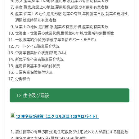
男女,産業,従業上の地位,雇用形態,起業の有無別有業者数
男女,職業,従業上の地位,雇用形態,起業の有無別有業者数
産業,従業上の地位,雇用形態,起業の有無,年間就業日数,就業の規則性,
週間就業時間別有業者数
従業上の地位,雇用形態,起業の有無,所得,産業別有業者数
世帯主・世帯員の就業状態,世帯主の年齢,世帯所得別世帯数
一般職業紹介状況(新規学卒を除きパートを含む)
パートタイム職業紹介状況
中高年職業紹介状況(常用のみ)
新規学校卒業者職業紹介状況
雇用保険基本手当給付状況
日雇失業保険給付状況
労働組合
12 住宅及び建設
12 住宅及び建設（エクセル形式 120キロバイト）
居住世帯の有無(5区分)別住宅数及び住宅以外で人が居住する建物数
住宅の建て方(4区分),階数(5区分)別住宅数