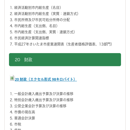
経済活動別市内総生産（名目）
経済活動別市内総生産（実質：連鎖方式）
市民所得及び市民可処分所得の分配
市内総生産（支出側、名目）
市内総生産（支出側、実質：連鎖方式）
市民経済計算関連指標
平成27年さいたま市産業連関表（生産者価格評価表、13部門）
20 財政
20 財政（エクセル形式 98キロバイト）
一般会計歳入歳出予算及び決算の推移
特別会計歳入歳出予算及び決算の推移
公営企業会計予算及び決算の推移
市債の現在高
普通会計決算
市税