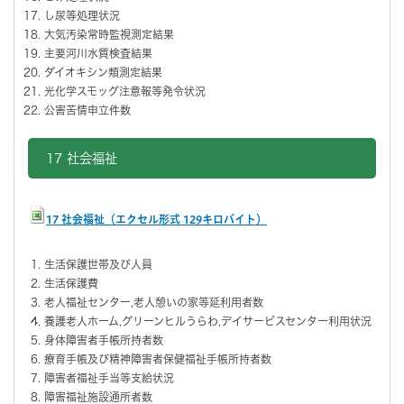
し尿等処理状況
大気汚染常時監視測定結果
主要河川水質検査結果
ダイオキシン類測定結果
光化学スモッグ注意報等発令状況
公害苦情申立件数
17 社会福祉
17 社会福祉（エクセル形式 129キロバイト）
生活保護世帯及び人員
生活保護費
老人福祉センター,老人憩いの家等延利用者数
養護老人ホーム,グリーンヒルうらわ,デイサービスセンター利用状況
身体障害者手帳所持者数
療育手帳及び精神障害者保健福祉手帳所持者数
障害者福祉手当等支給状況
障害福祉施設通所者数