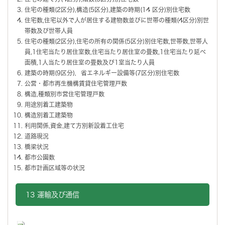
住宅の種類(2区分),構造(5区分),建築の時期(14 区分)別住宅数
住宅数,住宅以外で人が居住する建物数並びに世帯の種類(4区分)別世
帯数及び世帯人員
住宅の種類(2区分),住宅の所有の関係(5区分)別住宅数,世帯数,世帯人
員,1住宅当たり居住室数,住宅当たり居住室の畳数,1住宅当たり延べ
面積,1人当たり居住室の畳数及び1室当たり人員
建築の時期(9区分)，省エネルギー設備等(7区分)別住宅数
公営・都市再生機構賃貸住宅管理戸数
構造,種類別市営住宅管理戸数
用途別着工建築物
構造別着工建築物
利用関係,資金,建て方別新設着工住宅
道路現況
橋梁状況
都市公園数
都市計画区域等の状況
13 運輸及び通信