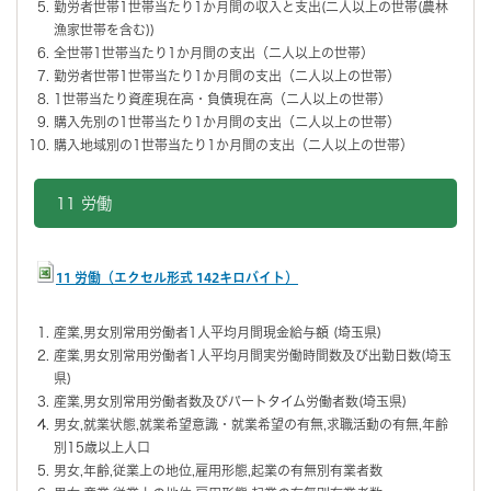
勤労者世帯1世帯当たり1か月間の収入と支出(二人以上の世帯(農林
漁家世帯を含む))
全世帯1世帯当たり1か月間の支出（二人以上の世帯）
勤労者世帯1世帯当たり1か月間の支出（二人以上の世帯）
1世帯当たり資産現在高・負債現在高（二人以上の世帯）
購入先別の1世帯当たり1か月間の支出（二人以上の世帯）
購入地域別の1世帯当たり1か月間の支出（二人以上の世帯）
11 労働
11 労働（エクセル形式 142キロバイト）
産業,男女別常用労働者1人平均月間現金給与額 (埼玉県)
産業,男女別常用労働者1人平均月間実労働時間数及び出勤日数(埼玉
県)
産業,男女別常用労働者数及びパートタイム労働者数(埼玉県)
男女,就業状態,就業希望意識・就業希望の有無,求職活動の有無,年齢
別15歳以上人口
男女,年齢,従業上の地位,雇用形態,起業の有無別有業者数