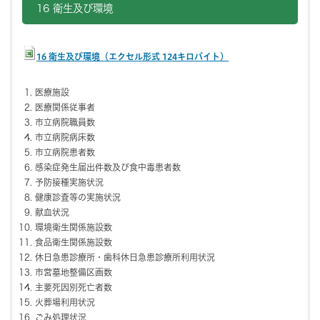
16 衛生及び環境
16 衛生及び環境（エクセル形式 124キロバイト）
医療施設
医療関係従事者
市立病院職員数
市立病院病床数
市立病院患者数
感染症発生届出件数及び食中毒患者数
予防接種実施状況
健康診査等の実施状況
献血状況
環境衛生関係施設数
食品衛生関係施設数
休日急患診療所・歯科休日急患診療所利用状況
市営墓地整備区画数
主要死因別死亡者数
火葬場利用状況
ごみ処理状況