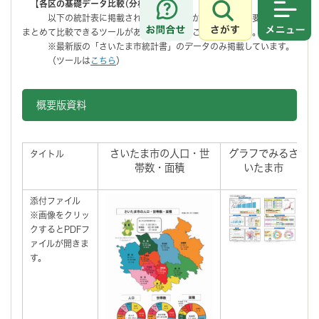
【各区の基礎データ比較(分析ツール）】
以下の統計表に掲載されているデータから、各区の主要な数字を
さがす
メニュ
まとめて比較できるツールがありますので、ご活用ください。
※最新版の「さいたま市統計書」のデータのみ掲載しています。
（ツールは
こちら
）
概要版資料
さいたま市の人口・世
グラフでみるさ
タイトル
帯数・面積
いたま市
添付ファイル
※画像をクリッ
クするとPDFフ
ァイルが開きま
す。