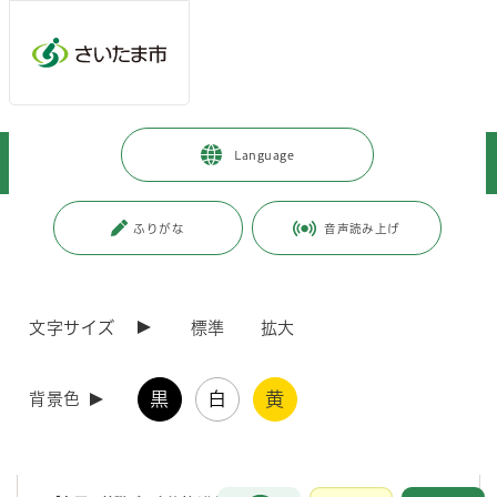
メインメニューへ移動
フッターへ移動します
メインメニューをスキップして本文へ移動
トップページ
>
市政情報
>
人口・統計
>
統計書
>
Language
さいたま市統計書
>
さいたま市統計書（令和3年版）
ページの本文です。
更新日付：2023年4月6日 / ページ番号：C088375
ふりがな
音声読み上げ
さいたま市統計書（令和3年版）
文字サイズ
標準
拡大
さいたま市統計書は、本市の自然、人口、経済、社会、教育などの各
分野における統計資料を総合的に収録し、市勢の現状と推移を明らかに
しようとするものです。
黒
白
黄
背景色
【統計書（一括ダウンロード）】
第21回さいたま市統計書（PDF形式 9,679キロバイト）
お問合せ
メインメニューです。