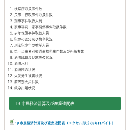
検察庁取扱事件数
民事・行政事件取扱件数
刑事事件取扱人員
家事審判・家事調停事件取扱件数
少年保護事件取扱人員
犯罪の認知及び検挙状況
刑法犯少年の検挙人員
第一当事者別交通事故発生件数及び死傷者数
消防職員及び施設の状況
消防水利
消防団の状況
火災発生被害状況
原因別火災件数
救急出場状況
19 市民経済計算及び産業連関表
19 市民経済計算及び産業連関表（エクセル形式 68キロバイト）