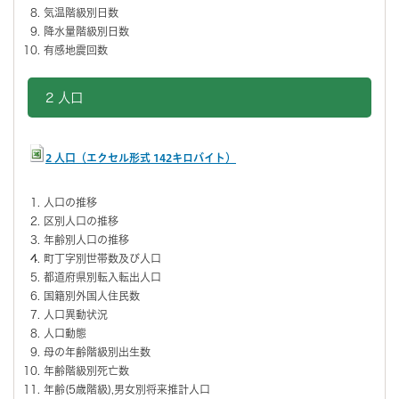
気温階級別日数
降水量階級別日数
有感地震回数
2 人口
2 人口（エクセル形式 142キロバイト）
人口の推移
区別人口の推移
年齢別人口の推移
町丁字別世帯数及び人口
都道府県別転入転出人口
国籍別外国人住民数
人口異動状況
人口動態
母の年齢階級別出生数
年齢階級別死亡数
年齢(5歳階級),男女別将来推計人口