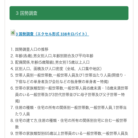
3 国勢調査
3 国勢調査（エクセル形式 338キロバイト）
国勢調査人口の推移
年齢(各歳),男女別人口,年齢別割合及び平均年齢
配偶関係,年齢(5歳階級),男女別15歳以上人口
区別人口、面積及び人口密度（全域、人口集中地区）
世帯人員別一般世帯数,一般世帯人員及び1世帯当たり人員(間借り・
下宿などの単身者及び会社などの独身寮の単身者－特掲)
世帯の家族類型別一般世帯数,一般世帯人員(6歳未満・18歳未満世帯
員のいる一般世帯及び3世代世帯並びに母子世帯及び父子世帯－特
掲)
住居の種類・住宅の所有の関係別一般世帯数,一般世帯人員,1世帯当
たり人員
住宅の建て方,住居の種類・住宅の所有の関係別住宅に住む一般世帯
数
世帯の家族類型別65歳以上世帯員のいる一般世帯数,一般世帯人員及