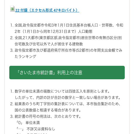
22 付録（エクセル形式 47キロバイト）
全国,政令指定都市令和3年1月1日住民基本台帳人口・世帯数、令和
2年（1月1日から同年12月31日まで）人口動態
全国,21大都市(東京都区部,政令指定都市)居住世帯の有無(5区分)別
住宅数及び住宅以外で人が居住する建物数
政令指定都市及び都道府県庁所在市等(52都市)の年間支出金額でみ
たランキング
「さいたま市統計書」利用上の注意
数字の単位未満の端数については四捨五入を原則とします。
したがって、内訳の計が合計の数字と一致しない場合があります。
結果表のうち町丁字別の集計表については、本市独自集計のため、
国の公表数値と相違する場合があります。
統計書の符号の用法は、次のとおりです。
「0」 単位未満
「…」 不詳又は資料なし