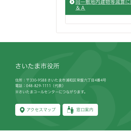
同一敷地内建物等減算に
＆Ａ
フッターです。
さいたま市役所
住所：〒330-9588 さいたま市浦和区常盤六丁目4番4号
電話：048-829-1111（代表）
※さいたまコールセンターにつながります。
アクセスマップ
窓口案内