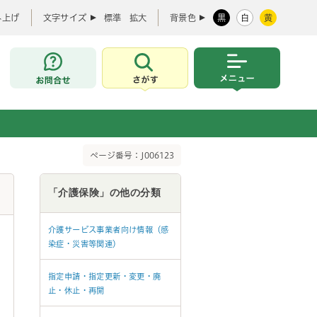
み上げ
文字サイズ
標準
拡大
背景色
黒
白
黄
お問合せ
さがす
メニュー
ページ番号：J006123
「介護保険」の他の分類
介護サービス事業者向け情報（感
染症・災害等関連）
指定申請・指定更新・変更・廃
止・休止・再開