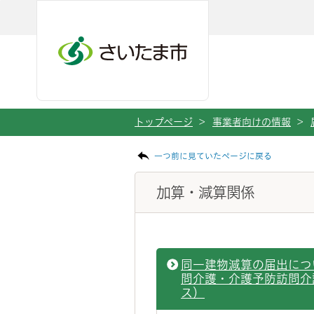
ページの本文です。
メインメニューへ移動
フッターへ移動します
メインメニューをスキップして本文へ移動
トップページ
>
事業者向けの情報
>
一つ前に見ていたページに戻る
加算・減算関係
同一建物減算の届出につ
問介護・介護予防訪問介
ス）