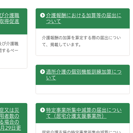
び介護職
介護報酬における加算等の届出に
取得促進
ついて
介護報酬の加算を算定する際の届出につい
及び介護職
て、掲載しています。
関するペー
通所介護の個別機能訓練加算につ
いて
症又は災
特定事業所集中減算の届出につい
用者数の
て（居宅介護支援事業所）
る場合の
月29日更
居宅介護支援の特定事業所集中減算につい