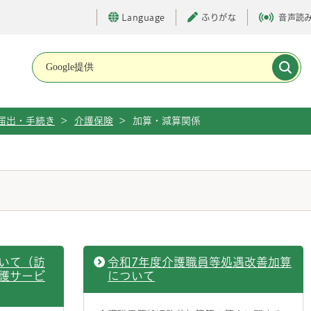
Language
ふりがな
音声読
メインメニューです。
届出・手続き
>
介護保険
>
加算・減算関係
いて（訪
令和7年度介護職員等処遇改善加算
護サービ
について