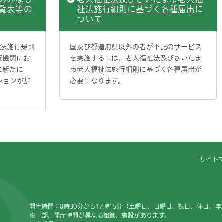
覧表等の
祉法施行細則に基づく各種届出に
ついて
険法施行規則
国及び都道府県以外の者が下記のサービス
療機関にお
を実施するには、老人福祉法及びさいたま
に新たに
市老人福祉法施行細則に基づく各種届出が
ションが加
必要になります。
サイト
開庁時間：8時30分から17時15分（土曜日、日曜日、祝日、休日、
※一部、開庁時間が異なる組織、施設があります。