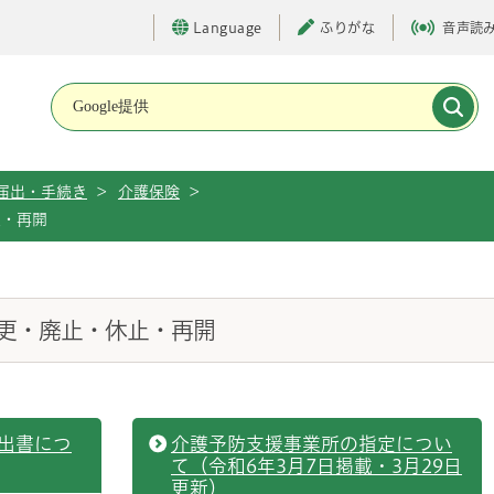
Language
ふりがな
音声読
メインメニューです。
届出・手続き
>
介護保険
>
止・再開
更・廃止・休止・再開
出書につ
介護予防支援事業所の指定につい
て（令和6年3月7日掲載・3月29日
更新）