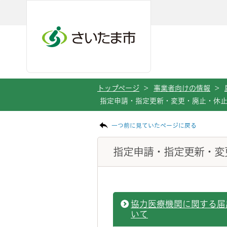
ページの本文です。
メインメニューへ移動
フッターへ移動します
メインメニューをスキップして本文へ移動
トップページ
>
事業者向けの情報
>
指定申請・指定更新・変更・廃止・休
一つ前に見ていたページに戻る
指定申請・指定更新・変
協力医療機関に関する届
いて