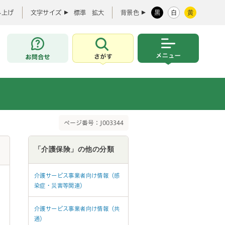
み上げ
文字サイズ
標準
拡大
背景色
黒
白
黄
お問合せ
さがす
メニュー
ページ番号：J003344
「介護保険」の他の分類
介護サービス事業者向け情報（感
染症・災害等関連）
介護サービス事業者向け情報（共
通）