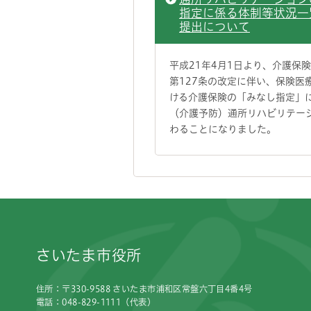
指定に係る体制等状況一
提出について
平成21年4月1日より、介護保
第127条の改定に伴い、保険医
ける介護保険の「みなし指定」
（介護予防）通所リハビリテー
わることになりました。
フッターです。
さいたま市役所
住所：〒330-9588 さいたま市浦和区常盤六丁目4番4号
電話：048-829-1111（代表）