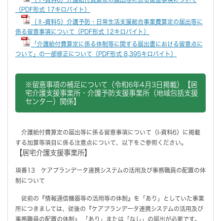
（PDF形式 17キロバイト）
（Ⅱ-資料5）介護予防・日常生活支援総合事業費算定の届出等に
係る留意事項について（PDF形式 12キロバイト）
「介護給付費算定に係る体制等に関する届出書における留意点に
ついて」の一部修正について（PDF形式 8,395キロバイト）
※留意事項の補足について（令和6年4月3日掲載）【居
宅介護支援事業所・介護予防支援事業所（地域包括支援
センター）関係】
介護給付費算定の届出等に係る留意事項について（I-資料6）に掲載
する加算等項目に係る注意点について、以下をご参照ください。
【居宅介護支援事業所】
項番13 ケアプランデータ連携システムの活用及び事務職員の配置の体
制について
従前の『情報通信機器等の活用等の体制』を「あり」としていた事業
所につきましては、従後の『ケアプランデータ連携システムの活用及び
事務職員の配置の体制』 「あり」または「なし」の届出が必要です。