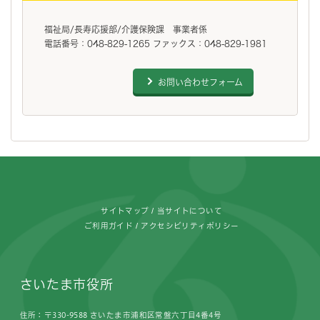
福祉局/長寿応援部/介護保険課 事業者係
電話番号：048-829-1265 ファックス：048-829-1981
お問い合わせフォーム
フッターです。
サイトマップ
当サイトについて
ご利用ガイド
アクセシビリティポリシー
さいたま市役所
住所：〒330-9588 さいたま市浦和区常盤六丁目4番4号