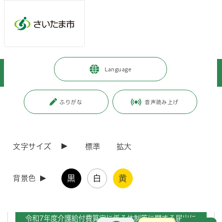
メインメニューへ移動
フッターへ移動します
メインメニューをスキップして本文へ移動
トップページ
>
事業者向けの情報
>
届出・手続き
>
介護保険
>
Language
加算・減算関係
>
介護報酬における加算等の届出について
ページの本文です。
更新日付：2026年4月8日 / ページ番号：C019440
ふりがな
音声読み上げ
介護報酬における加算等の届出について
文字サイズ
標準
拡大
・令和6年2月1日から「電子申請・届出システム」での受付を開始し
ています。
黒
白
黄
介護事業所等における指定申請等の電子申請について
のページをご
背景色
確認ください。
令和7年度介護給付費算定に係る体制等に関する届出に
お問合せ
メインメニューです。