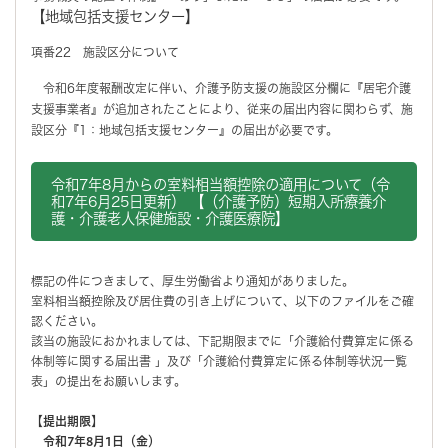
【地域包括支援センター】
項番22 施設区分について
令和6年度報酬改定に伴い、介護予防支援の施設区分欄に『居宅介護
支援事業者』が追加されたことにより、従来の届出内容に関わらず、施
設区分『1：地域包括支援センター』の届出が必要です。
令和7年8月からの室料相当額控除の適用について（令
和7年6月25日更新） 【（介護予防）短期入所療養介
護・介護老人保健施設・介護医療院】
標記の件につきまして、厚生労働省より通知がありました。
室料相当額控除及び居住費の引き上げについて、以下のファイルをご確
認ください。
該当の施設におかれましては、下記期限までに「介護給付費算定に係る
体制等に関する届出書 」及び「介護給付費算定に係る体制等状況一覧
表」の提出をお願いします。
【提出期限】
令和7年8月1日（金）