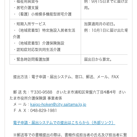
・福祉用具貸与
例：9月15日までに届け出た場
・居宅介護支援
用。
・（看護）小規模多機能型居宅介護
・短期入所サービス
加算適用月の初日。
・（地域密着型）特定施設入居者生活
例：10月1日に届け出た場合、
介護
・（地域密着型）介護保険施設
・認知症対応型共同生活介護
・緊急時訪問看護加算
届出日から算定。
提出方法：電子申請・届出システム、窓口、郵送、メール、FAX
郵 送 先：〒330-9588 さいたま市浦和区常盤六丁目4番4号 さい
たま市役所介護保険課 事業者係
メ ー ル：
kaigo-hoken@city.saitama.lg.jp
Ｆ Ａ Ｘ：048-829-1981
電子申請・届出システムでの提出はこちらから（外部リンク）
※郵送等での書類提出の際は、書類作成担当者の氏名及び担当者に繋