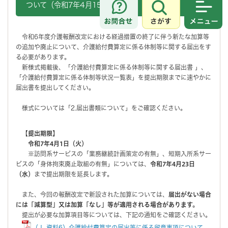
ついて（令和7年4月15日更新）
さがす
メニュ
令和6年度介護報酬改定における経過措置の終了に伴う新たな加算等
の追加や廃止について、介護給付費算定に係る体制等に関する届出をす
る必要があります。
新様式掲載後、「介護給付費算定に係る体制等に関する届出書 」、
「介護給付費算定に係る体制等状況一覧表」を提出期限までに速やかに
届出書を提出してください。
様式については「2.届出書類について」をご確認ください。
【提出期限】
令和7年4月1日（火）
※訪問系サービスの「業務継続計画策定の有無」、短期入所系サー
ビスの「身体拘束廃止取組の有無」については、
令和7年4月23日
（水）
まで提出期限を延長します。
また、今回の報酬改定で新設された加算については、
届出がない場合
には「減算型」又は加算「なし」等が適用される場合があります。
提出が必要な加算項目等については、下記の通知をご確認ください。
（Ⅰ-資料6）介護給付費算定の届出等に係る留意事項について