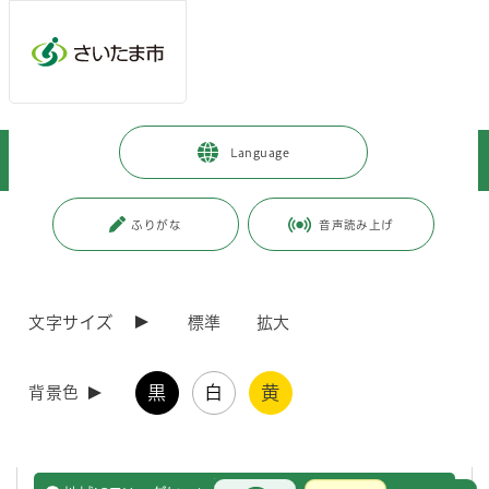
ページの本文です。
メインメニューへ移動
フッターへ移動します
メインメニューをスキップして本文へ移動
トップページ
>
暮らし・手続き
>
コミュニティ・市民活動
>
Language
地域ICTリーダ
ページ番号：J004326
ふりがな
音声読み上げ
地域ICTリーダ
文字サイズ
標準
拡大
スマホ相談会の学生ボランティア募集！
黒
白
黄
背景色
市内に在住・在学の高校・大学生を対象に、スマホ相談会の相談員
として活動するボランティアを募集します。
お問合せ
メインメニューです。