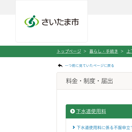
ページの本文です。
メインメニューへ移動
フッターへ移動します
メインメニューをスキップして本文へ移動
トップページ
>
暮らし・手続き
>
上
一つ前に見ていたページに戻る
料金・制度・届出
下水道使用料
下水道使用料に係る不服申立