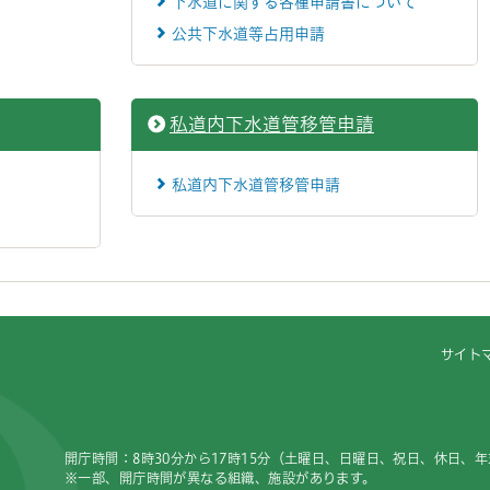
下水道に関する各種申請書について
公共下水道等占用申請
私道内下水道管移管申請
私道内下水道管移管申請
サイト
開庁時間：8時30分から17時15分（土曜日、日曜日、祝日、休日、
※一部、開庁時間が異なる組織、施設があります。