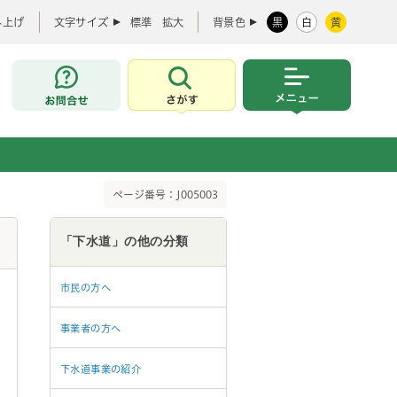
み上げ
文字サイズ
標準
拡大
背景色
黒
白
黄
お問合せ
さがす
メニュー
ページ番号：J005003
「下水道」の他の分類
市民の方へ
事業者の方へ
下水道事業の紹介