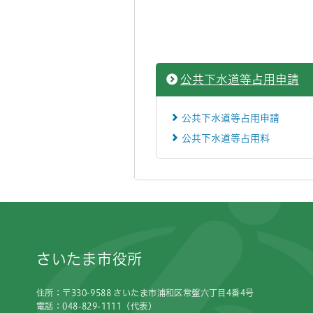
公共下水道等占用申請
公共下水道等占用申請
公共下水道等占用料
フッターです。
さいたま市役所
住所：〒330-9588 さいたま市浦和区常盤六丁目4番4号
電話：048-829-1111（代表）