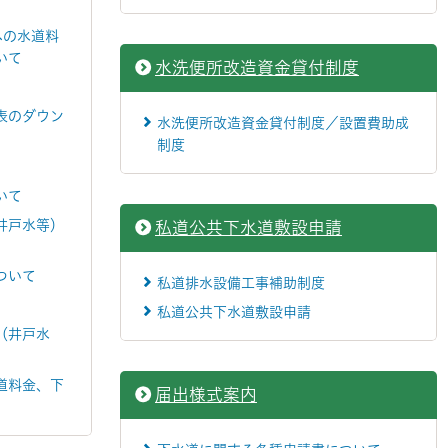
への水道料
いて
水洗便所改造資金貸付制度
表のダウン
水洗便所改造資金貸付制度／設置費助成
制度
いて
井戸水等）
私道公共下水道敷設申請
ついて
私道排水設備工事補助制度
私道公共下水道敷設申請
（井戸水
道料金、下
届出様式案内