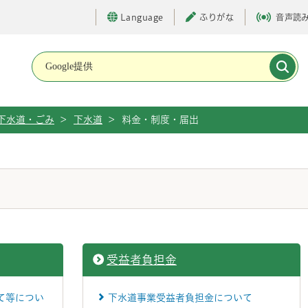
Language
ふりがな
音声読
メインメニューです。
下水道・ごみ
>
下水道
>
料金・制度・届出
受益者負担金
て等につい
下水道事業受益者負担金について