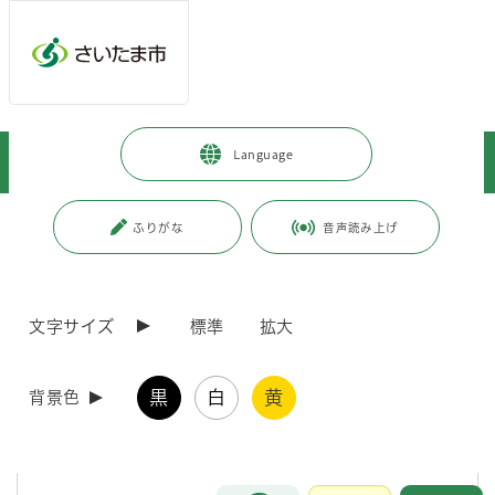
メインメニューへ移動
フッターへ移動します
メインメニューをスキップして本文へ移動
トップページ
>
暮らし・手続き
>
上下水道・ごみ
>
下水道
>
Language
料金・制度・届出
>
下水道使用料
>
下水道使用料の計算について
ページの本文です。
更新日付：2026年4月1日 / ページ番号：C065266
ふりがな
音声読み上げ
下水道使用料の計算について
文字サイズ
標準
拡大
下水道使用料
黒
白
黄
背景色
下水道使用料は、下水道施設の維持管理や汚水の処理費用等に必要な経
費を、下水道を利用している方に負担していただくものです。
詳しくはこちらへ
お問合せ
メインメニューです。